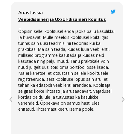
Anastassia
Veebidisaineri ja UX/UI-disaineri koolitus
Õppisin sellel koolitusel enda jaoks palju kasulikku
ja huvitavat. Mulle meeldis koolitusel kõik! Igas
tunnis sain uusi teadmisi nii teoorias kui ka
praktikas. Ma sain teada, kuidas luua veebilehti,
milliseid programme kasutada ja kuidas neid
kasutada ning palju muud. Tänu praktikale võin
nüüd julgelt uusi töid oma portfooliosse lisada.
Ma ei kahetse, et otsustasin sellele koolitusele
registreeruda, sest koolituse lõpus sain aru, et
tahan ka edaspidi veebilehti arendada. Koolitaja
selgitas kõike lihtsasti ja arusaadavalt, vajadusel
kordas öeldu üle ja tutvustas ka kasulikke
vahendeid. Õppekava on samuti hästi üles
ehitatud, lihtsamast keerulisema poole.