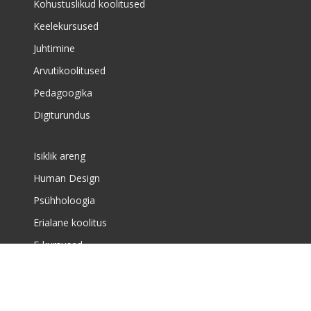
Kohustuslikud koolitused
Keelekursused
Juhtimine
Arvutikoolitused
Pedagoogika
Digiturundus
Isiklik areng
Human Design
Psühholoogia
Erialane koolitus
E-kursused
Meist