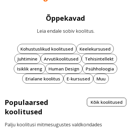
Õppekavad
Leia endale sobiv koolitus.
Kohustuslikud koolitused
Keelekursused
Juhtimine
Arvutikoolitused
Tehisintellekt
Isiklik areng
Human Design
Psühholoogia
Erialane koolitus
E-kursused
Muu
Populaarsed
Kõik koolitused
koolitused
Palju koolitusi mitmesugustes valdkondades