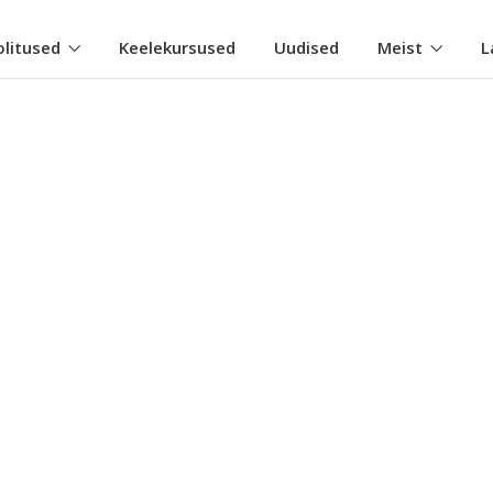
olitused
Keelekursused
Uudised
Meist
L