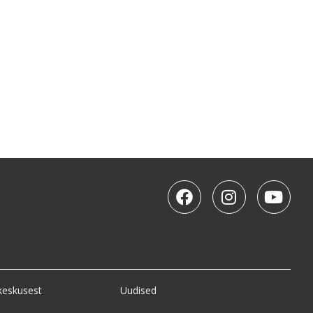
keskusest
Uudised