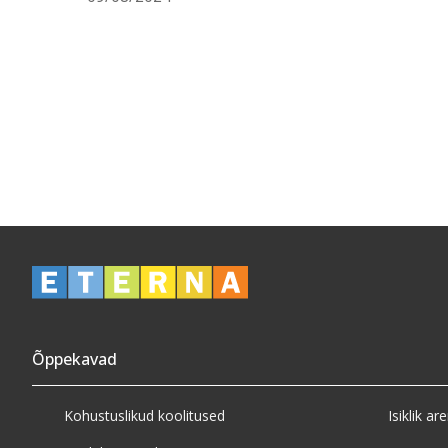
Õppekavad
Kohustuslikud koolitused
Isiklik ar