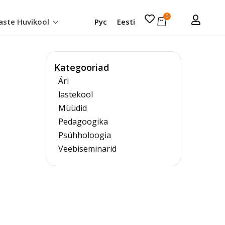
0
aste Huvikool
Рус
Eesti
Kategooriad
Äri
lastekool
Müüdid
Pedagoogika
Psühholoogia
Veebiseminarid