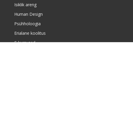
Isiklik areng
Human Design
Psühholoogia
Erialane koolitus
E-kursused
Meist
Täiskasvanute koolituskeskusest
Meist
Huvikoolist
Uudised