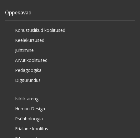
Õppekavad
Kohustuslikud koolitused
Keelekursused
Juhtimine
Arvutikoolitused
Pedagoogika
Digiturundus
Isiklik areng
Human Design
Psühholoogia
Erialane koolitus
E-kursused