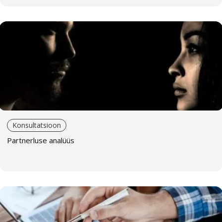
Konsultatsioon
Partnerluse analüüs