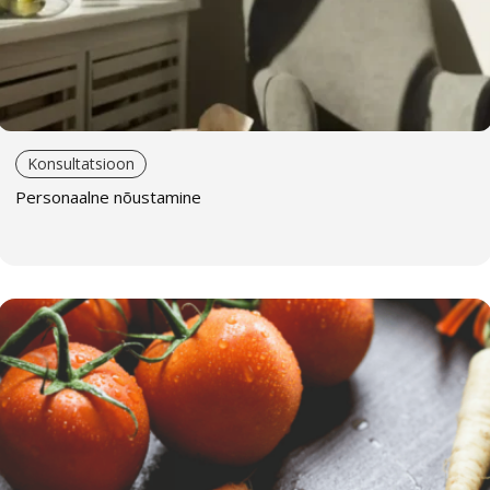
autoriteediga.
Milliseid probleeme ja ülesandeid aitab see lahendada?
Eneseotsing ja sügavad isikliku kogemuse küsimused
Probleemid suhetes
Lapse areng ja kasvatus
Konsultatsioon
Tervisega seotud küsimused
Personaalne nõustamine
Karjäär ja raha
Vaade tulevikku – prognoosid
Kuidas see toimub?
Vali analüüs, mis Sulle huvi pakub. Kui Sa ei ole kindel,
millist analüüsi vajad, võta meiega ühendust ja me
leiame sobiva lahenduse.
Tasud nõustamise eest.
Me võtame Sinuga ühendust ja lepime kokku kohtumise.
Nõustamine toimub veebis või otse silmast silma