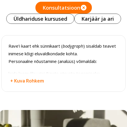
Konsultatsioon
Üldhariduse kursused
Karjäär ja ari
Rave’i kaart ehk sünnikaart (
bodygraph
) sisaldab teavet
inimese kõigi eluvaldkondade kohta.
Personaalne nõustamine (analüüs) võimaldab:
leida loomuliku viisi õigete otsuste tegemiseks;
+ Kuva Rohkem
mõista oma tõelist olemust, andeid ja võimeid; mõista
seda, kes Sa oled ja kes Sa ei ole;
saada teada, milline toitumine ja keskkond on Sulle
tervislik;
toetada oma lapse ainulaadset arengut;
alustada oma eksperimenti strateegia ja sisemise