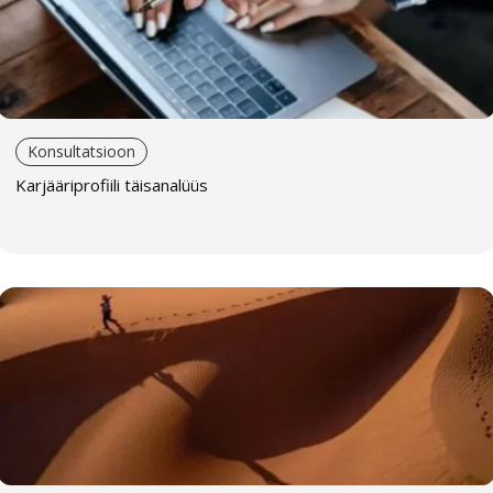
Konsultatsioon
Karjääriprofiili täisanalüüs