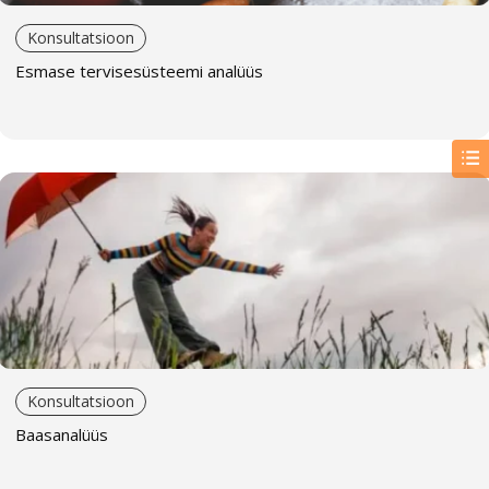
kohtumisel.
Konsultatsioon
Pärast nõustamist saad sünnikaardi ja analüüsi
Esmase tervisesüsteemi analüüs
helisalvestuse.
Esimene samm ning kõigi järgnevate analüüside,
nõustamiste ja koolituste eeltingimus on sünnikaardi
baasanalüüs.
Kas on küsimusi? Võta meiega ühendust:
+372 5263
216 | koolitus@eterna.ee
Konsultatsioon
Baasanalüüs