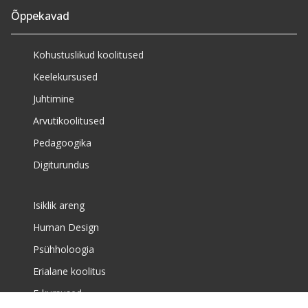
Õppekavad
Kohustuslikud koolitused
Keelekursused
Juhtimine
Arvutikoolitused
Pedagoogika
Digiturundus
Isiklik areng
Human Design
Psühholoogia
Erialane koolitus
E-kursused