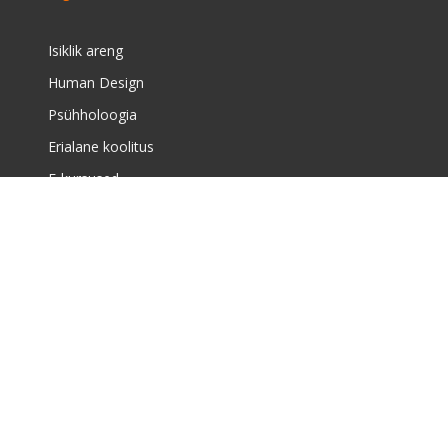
Isiklik areng
Human Design
Psühholoogia
Erialane koolitus
E-kursused
Meist
Täiskasvanute koolituskeskusest
Meist
Huvikoolist
Uudised