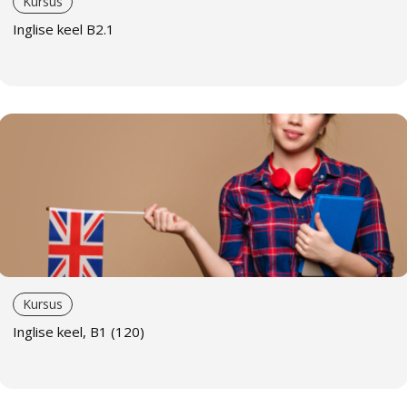
Kursus
kohandatud ettevõtte konkreetsete vajadustega.
Inglise keel B2.1
Ettevalmistus eksamiteks
. Meie kursused laiendavad
sõnavara ja parandavad suhtlemisoskust ning pakuvad
ka head ettevalmistust tasemeeksamiks.
Kursuse läbimise tunnistus
. Kõik kursusel osalejad
saavad tunnistuse, mis tõendab kursuse edukat läbimist.
Püsiklientidele kehtivad eripakkumised.
Õppevormid
Pakume mitmesuguseid õppevorme, et igaüks leiaks
endale sobivaima lahenduse.
Rühmaõpe
Kursus
Õppimine rühmas, kus on vähemalt viis inimest. Võimalus
Inglise keel, B1 (120)
suhelda teiste õppijatega ja saada keelepraktikat.
Taskukohane hind.