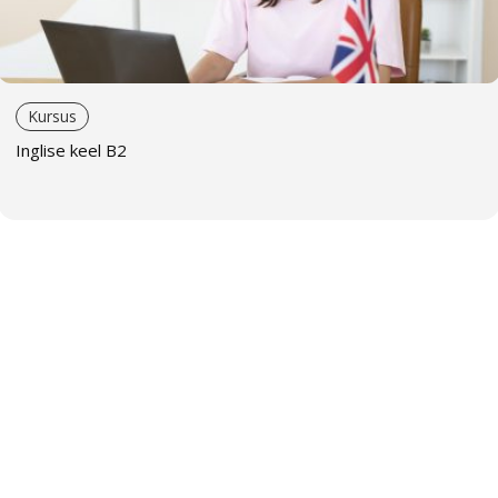
haridusteaduse erialal. Ta kasutab loomingulisi
õpetamisviise ja oskab leida igale õppijale sobivad
meetodid. Tema käe all omandavad õppijad võõrkeele
kiiresti ja rõõmuga.
Kursus
Galina Krehhova
on kõrgelt kvalifitseeritud inglise keele
Inglise keel B2
õpetaja. Ta kasutab tänapäevaseid õpetamismeetodeid
ja täiendab pidevalt oma oskusi. Töötab edukalt nii
rühmade kui ka individuaalsete õppijatega. Inimesena on
ta vastutulelik, rahulik ja sõbralik.
Kristina Beljatskaja
tegutseb inglise keele õpetajana
alates 2012. aastast. Tal on kiitusega ülikoolidiplom ja
keeleoskuse C1-taseme rahvusvaheline tunnistus. Ta
täiendab end pidevalt, uurib tänapäevaseid
õpetamismeetodeid ja osaleb täiendkoolitustel – ta
sooritas Cambridge’i ülikooli õpetajate TKT testi
kõrgeimale hindele. Tema tunnid on huvitavad ja