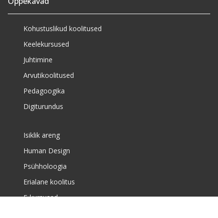
Õppekavad
Kohustuslikud koolitused
Keelekursused
Juhtimine
Arvutikoolitused
Pedagoogika
Digiturundus
Isiklik areng
Human Design
Psühholoogia
Erialane koolitus
E-kursused