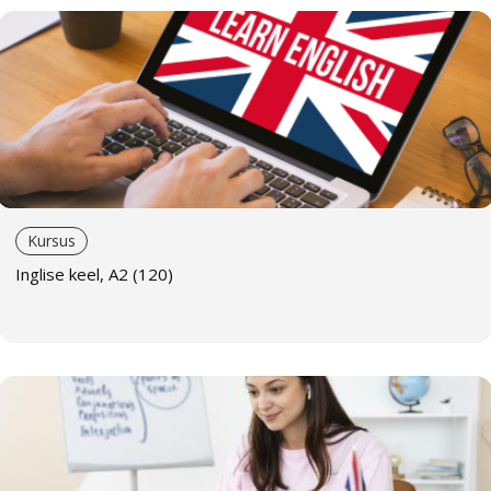
Väikerühm
Õppimine rühmas, kus on 2–4 inimest. Rühmaõppega
võrreldes on õppimine ja suhtlemine teiste õppijatega
individuaalsem. Selline õppevorm ei pruugi olla kõige
mugavam, kui õppijate tase on väga erinev. Väikerühm
sobib sarnase tasemega õppijate, kolleegide ja sõprade
koolitamiseks.
Kursus
Individuaalõpe
Inglise keel, A2 (120)
Individuaalõpe koos õpetajaga. Individuaalne käsitlus,
võimalus keskenduda õppija eesmärkidele ja
vajadustele, maksimeerides õppe tulemuslikkust.
Meie õpetajad
Anne Pardel
on kogenud eesti, vene ja inglise keele
õpetaja. Tal on bakalaureuse- ja magistrikraad