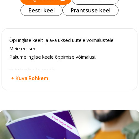
Eesti keel
Prantsuse keel
Õpi inglise keelt ja ava uksed uutele võimalustele!
Meie eelised
Pakume inglise keele õppimise võimalusi.
Suhtlemine ja eraelu
+ Kuva Rohkem
Inglise keele baasteadmised, reeglid ja põhisõnavara,
suulise suhtlemise oskus.
Ametialane tegevus
Inglise keel kontoritöötajatele aitab parandada
ärikirjavahetuse ja telefonisuhtluse oskusi.
Inglise ärikeel töökeskkonnas kasutamiseks.