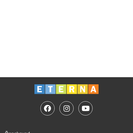
tõhusad ning ta pöörab tähelepanu iga õppija
eripäradele.
Kas on küsimusi? Võta meiega ühendust: +372 5560
5751 | koolitus@eterna.ee