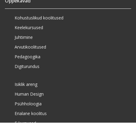
Õppekavad
Kohustuslikud koolitused
Keelekursused
Juhtimine
Arvutikoolitused
Pedagoogika
Digiturundus
Isiklik areng
Human Design
Psühholoogia
Erialane koolitus
E-kursused