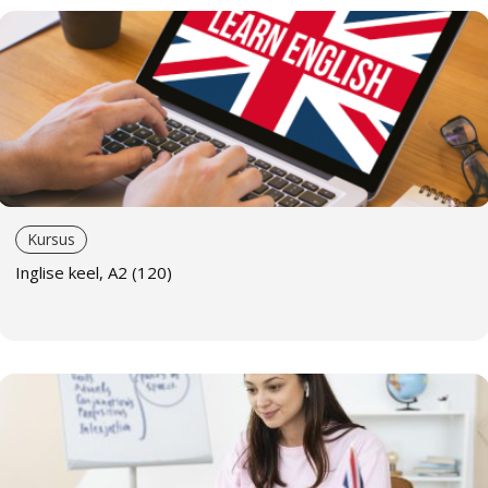
Väikerühm
Õppimine rühmas, kus on 2–4 inimest. Rühmaõppega
võrreldes on õppimine ja suhtlemine teiste õppijatega
individuaalsem. Selline õppevorm ei pruugi olla kõige
mugavam, kui õppijate tase on väga erinev. Väikerühm
sobib sarnase tasemega õppijate, kolleegide ja sõprade
koolitamiseks.
Kursus
Individuaalõpe
Inglise keel, A2 (120)
Individuaalõpe koos õpetajaga. Individuaalne käsitlus,
võimalus keskenduda õppija eesmärkidele ja
vajadustele, maksimeerides õppe tulemuslikkust.
Meie õpetajad
Anne Pardel
on kogenud eesti, vene ja inglise keele
õpetaja. Tal on bakalaureuse- ja magistrikraad