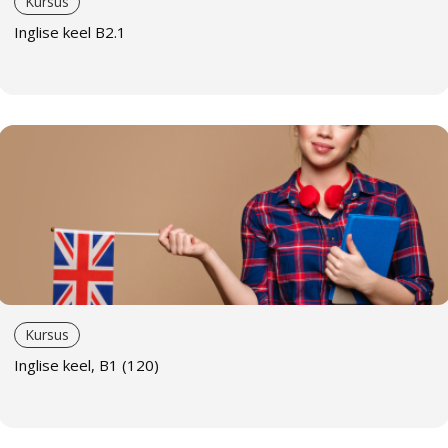
Kursus
kohandatud ettevõtte konkreetsete vajadustega.
Inglise keel B2.1
Ettevalmistus eksamiteks
. Meie kursused laiendavad
sõnavara ja parandavad suhtlemisoskust ning pakuvad
ka head ettevalmistust tasemeeksamiks.
Kursuse läbimise tunnistus
. Kõik kursusel osalejad
saavad tunnistuse, mis tõendab kursuse edukat läbimist.
Püsiklientidele kehtivad eripakkumised.
Õppevormid
Pakume mitmesuguseid õppevorme, et igaüks leiaks
endale sobivaima lahenduse.
Rühmaõpe
Kursus
Õppimine rühmas, kus on vähemalt viis inimest. Võimalus
Inglise keel, B1 (120)
suhelda teiste õppijatega ja saada keelepraktikat.
Taskukohane hind.