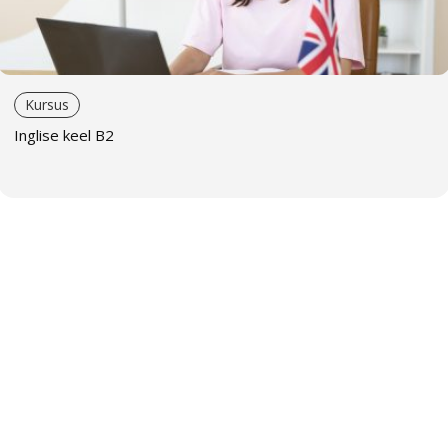
haridusteaduse erialal. Ta kasutab loomingulisi
õpetamisviise ja oskab leida igale õppijale sobivad
meetodid. Tema käe all omandavad õppijad võõrkeele
kiiresti ja rõõmuga.
Kursus
Galina Krehhova
on kõrgelt kvalifitseeritud inglise keele
Inglise keel B2
õpetaja. Ta kasutab tänapäevaseid õpetamismeetodeid
ja täiendab pidevalt oma oskusi. Töötab edukalt nii
rühmade kui ka individuaalsete õppijatega. Inimesena on
ta vastutulelik, rahulik ja sõbralik.
Kristina Beljatskaja
tegutseb inglise keele õpetajana
alates 2012. aastast. Tal on kiitusega ülikoolidiplom ja
keeleoskuse C1-taseme rahvusvaheline tunnistus. Ta
täiendab end pidevalt, uurib tänapäevaseid
õpetamismeetodeid ja osaleb täiendkoolitustel – ta
sooritas Cambridge’i ülikooli õpetajate TKT testi
kõrgeimale hindele. Tema tunnid on huvitavad ja