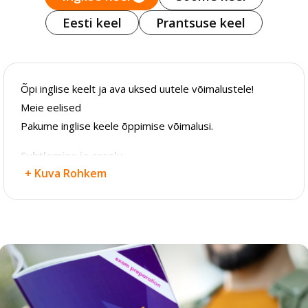
Eesti keel
Prantsuse keel
Õpi inglise keelt ja ava uksed uutele võimalustele!
Meie eelised
Pakume inglise keele õppimise võimalusi.
Suhtlemine ja eraelu
+ Kuva Rohkem
Inglise keele baasteadmised, reeglid ja põhisõnavara,
suulise suhtlemise oskus.
Ametialane tegevus
Inglise keel kontoritöötajatele aitab parandada
ärikirjavahetuse ja telefonisuhtluse oskusi.
Inglise ärikeel töökeskkonnas kasutamiseks.