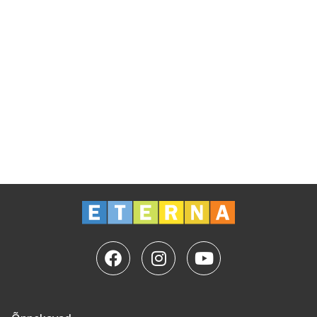
tõhusad ning ta pöörab tähelepanu iga õppija
eripäradele.
Kas on küsimusi? Võta meiega ühendust: +372 5560
5751 | koolitus@eterna.ee