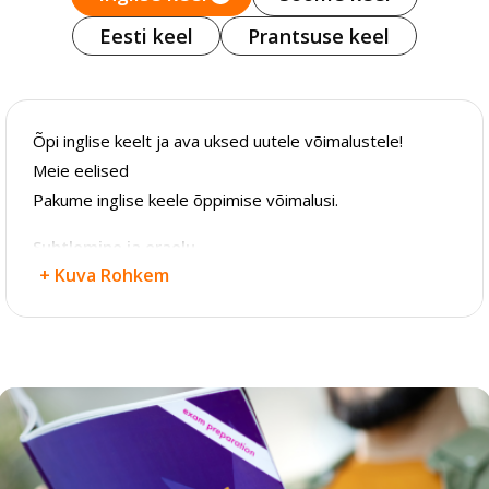
Eesti keel
Prantsuse keel
Õpi inglise keelt ja ava uksed uutele võimalustele!
Meie eelised
Pakume inglise keele õppimise võimalusi.
Suhtlemine ja eraelu
+ Kuva Rohkem
Inglise keele baasteadmised, reeglid ja põhisõnavara,
suulise suhtlemise oskus.
Ametialane tegevus
Inglise keel kontoritöötajatele aitab parandada
ärikirjavahetuse ja telefonisuhtluse oskusi.
Inglise ärikeel töökeskkonnas kasutamiseks.