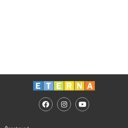
tõhusad ning ta pöörab tähelepanu iga õppija
eripäradele.
Kas on küsimusi? Võta meiega ühendust: +372 5560
5751 | koolitus@eterna.ee