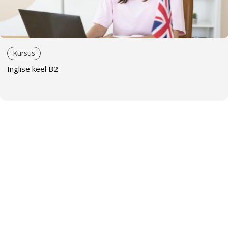
haridusteaduse erialal. Ta kasutab loomingulisi
õpetamisviise ja oskab leida igale õppijale sobivad
meetodid. Tema käe all omandavad õppijad võõrkeele
kiiresti ja rõõmuga.
Kursus
Galina Krehhova
on kõrgelt kvalifitseeritud inglise keele
Inglise keel B2
õpetaja. Ta kasutab tänapäevaseid õpetamismeetodeid
ja täiendab pidevalt oma oskusi. Töötab edukalt nii
rühmade kui ka individuaalsete õppijatega. Inimesena on
ta vastutulelik, rahulik ja sõbralik.
Kristina Beljatskaja
tegutseb inglise keele õpetajana
alates 2012. aastast. Tal on kiitusega ülikoolidiplom ja
keeleoskuse C1-taseme rahvusvaheline tunnistus. Ta
täiendab end pidevalt, uurib tänapäevaseid
õpetamismeetodeid ja osaleb täiendkoolitustel – ta
sooritas Cambridge’i ülikooli õpetajate TKT testi
kõrgeimale hindele. Tema tunnid on huvitavad ja