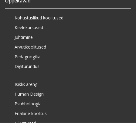
Õppekavad
Kohustuslikud koolitused
Keelekursused
Juhtimine
Arvutikoolitused
Pedagoogika
Digiturundus
Isiklik areng
Human Design
Psühholoogia
Erialane koolitus
E-kursused