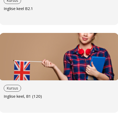
Kursus
kohandatud ettevõtte konkreetsete vajadustega.
Inglise keel B2.1
Ettevalmistus eksamiteks
. Meie kursused laiendavad
sõnavara ja parandavad suhtlemisoskust ning pakuvad
ka head ettevalmistust tasemeeksamiks.
Kursuse läbimise tunnistus
. Kõik kursusel osalejad
saavad tunnistuse, mis tõendab kursuse edukat läbimist.
Püsiklientidele kehtivad eripakkumised.
Õppevormid
Pakume mitmesuguseid õppevorme, et igaüks leiaks
endale sobivaima lahenduse.
Rühmaõpe
Kursus
Õppimine rühmas, kus on vähemalt viis inimest. Võimalus
Inglise keel, B1 (120)
suhelda teiste õppijatega ja saada keelepraktikat.
Taskukohane hind.