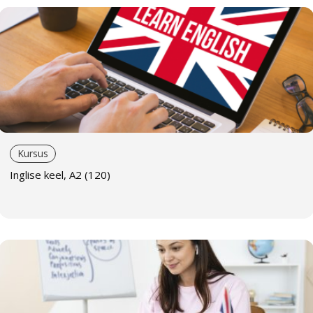
Väikerühm
Õppimine rühmas, kus on 2–4 inimest. Rühmaõppega
võrreldes on õppimine ja suhtlemine teiste õppijatega
individuaalsem. Selline õppevorm ei pruugi olla kõige
mugavam, kui õppijate tase on väga erinev. Väikerühm
sobib sarnase tasemega õppijate, kolleegide ja sõprade
koolitamiseks.
Kursus
Individuaalõpe
Inglise keel, A2 (120)
Individuaalõpe koos õpetajaga. Individuaalne käsitlus,
võimalus keskenduda õppija eesmärkidele ja
vajadustele, maksimeerides õppe tulemuslikkust.
Meie õpetajad
Anne Pardel
on kogenud eesti, vene ja inglise keele
õpetaja. Tal on bakalaureuse- ja magistrikraad