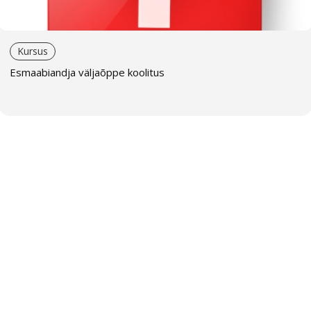
Registreeru esmaabi koolitusele juba täna ja
omanda teadmised, mis võivad päästa elu!
Kursus
Esmaabiandja väljaõppe koolitus