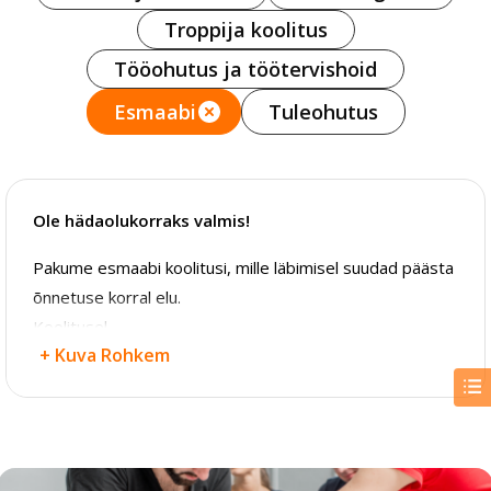
Troppija koolitus
Tööohutus ja töötervishoid
Esmaabi
Tuleohutus
Ole hädaolukorraks valmis!
Pakume esmaabi koolitusi, mille läbimisel suudad päästa
õnnetuse korral elu.
Koolitusel
+ Kuva Rohkem
õpid
esmaabi andmise põhitõdesid
erinevate
vigastuste ja seisundite puhul, nagu verejooks, põletus,
luumurd, südame seiskumine jne;
saad teada,
millised on esmaabi andmisega seotud