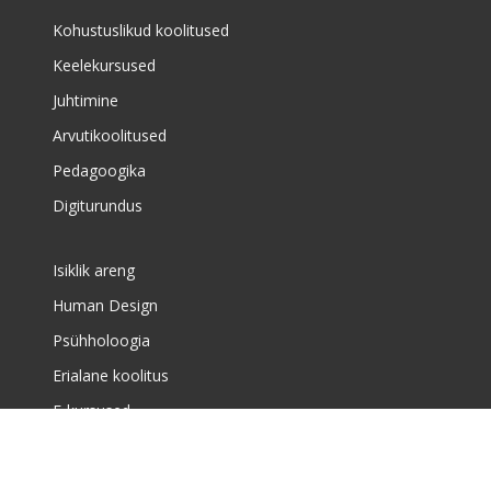
Kohustuslikud koolitused
Keelekursused
Juhtimine
Arvutikoolitused
Pedagoogika
Digiturundus
Isiklik areng
Human Design
Psühholoogia
Erialane koolitus
E-kursused
Meist