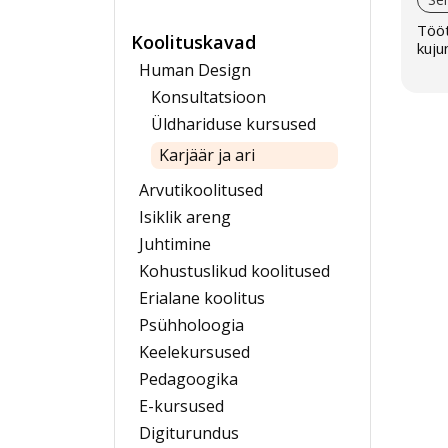
Tööt
Kui
Koolituskavad
kuju
Human Design
Val
Konsultatsioon
sob
Üldhariduse kursused
Ta
Karjäär ja ari
Me 
Pär
Arvutikoolitused
Esi
Isiklik areng
baa
Juhtimine
Kohustuslikud koolitused
Kas
Erialane koolitus
Psühholoogia
Keelekursused
Pedagoogika
E-kursused
Digiturundus