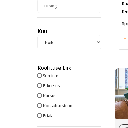
Rav
Kar
õpp
Kuu
võt
+
str
jõu
tun
Äri
Koolituse Liik
Är
Seminar
E-kursus
ana
tuv
Kursus
luu
Konsultatsioon
rak
Eriala
kaa
ja/
Se