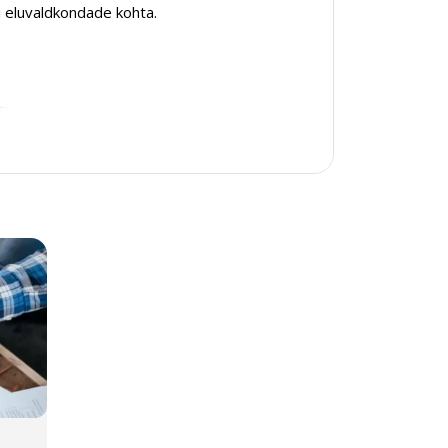
i eluvaldkondade kohta.
s;
e mõeldud nõustamine, mis võimaldab:
a/või parandamiseks;
itsengu poole;
ikkuse parandamiseks;
ud põhjused, miks nad ei ole produktiivsed