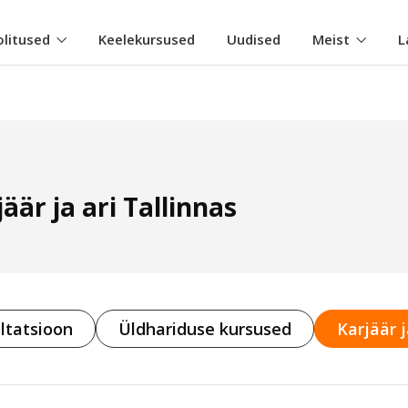
olitused
Keelekursused
Uudised
Meist
L
äär ja ari Tallinnas
ltatsioon
Üldhariduse kursused
Karjäär j