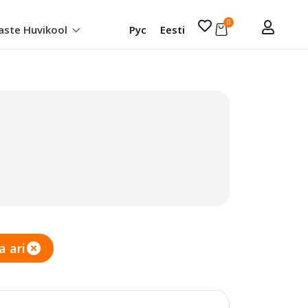
0
aste Huvikool
Рус
Eesti
a ari