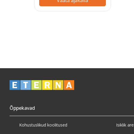
Vaata ajakava
Õppekavad
Kohustuslikud koolitused
Isiklik ar