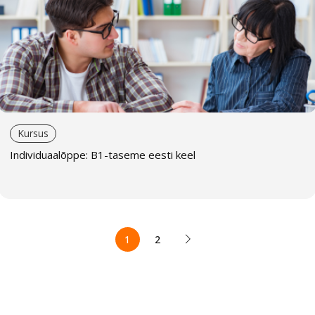
Kursus
Individuaalõppe: B1-taseme eesti keel
1
2