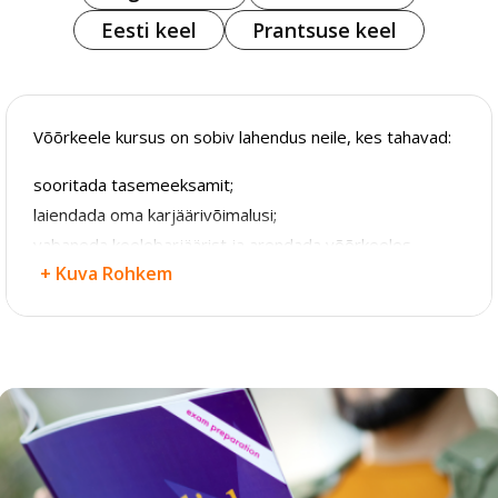
Eesti keel
Prantsuse keel
Võõrkeele kursus on sobiv lahendus neile, kes tahavad:
sooritada tasemeeksamit;
laiendada oma karjäärivõimalusi;
vabaneda keelebarjäärist ja arendada võõrkeeles
+ Kuva Rohkem
suhtlemise oskust;
õppida mitte ainult grammatika ja sõnavara põhitõdesid,
vaid ka vaba, ladusat ja pingevaba suhtlemist ning õiget
keelekasutust olenevalt olukorrast, eesmärkidest ja
ülesannetest;
reisida ilma tõlgita;
saada ettevalmistust välisülikooli sisseastumiseks;
töötada välismaal;