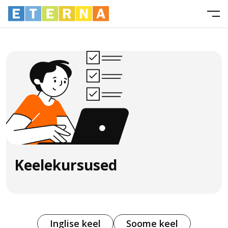
Keelekursused
Inglise keel
Soome keel