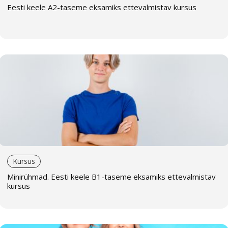
Eesti keele А2-taseme eksamiks ettevalmistav kursus
Me hoolime õppijate tervisest ja pakume
ohutuid
õppevorme.
Sooduspakkumised.
Eripakkumised püsiklientidele.
Meie ülesanne
on muuta võõrkeelte õppimine mitte
ainult tõhusaks, vaid ka huvitavaks, kaasates õppijaid
aktiivselt õppeprotsessi.
Kas on küsimusi? Võta meiega ühendust: +372 5560
5751 | koolitus@eterna.ee
Kursus
Minirühmad. Eesti keele В1-taseme eksamiks ettevalmistav
kursus