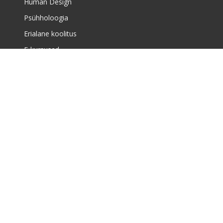
Human Design
Psühholoogia
Erialane koolitus
E-kursused
Meist
Täiskasvanute koolituskeskusest
Meist
Huvikoolist
Uudised
Õppekorraldus ja müügitingimused
Majandustegevuse teade