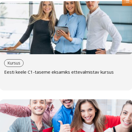
pereliikmete, kolleegide või sõpradega, jaguneb
koolituse hind teie vahel).
Individuaalne õppevorm sobib neile, kes:
on hõivatud ega saa järgida rühmaõppe ajakava ning
vajavad seetõttu paindlikumat graafikut;
tunnevad end rühmas ebakindlalt ja eelistavad
personaalsemat/privaatsemat õppekeskkonda;
Kursus
Individuaalõpe on neile, kes teavad kvaliteedi ja aja
Eesti keele C1-taseme eksamiks ettevalmistav kursus
väärtust!
Meie eelised
Mugavad koolitusajad
Pakume õpet igasuguse tasemega rühmades, erineva
õppimistempo ja -sagedusega tunde ning paindlikku
tunniplaani (hommikused, pärastlõunased ja õhtused