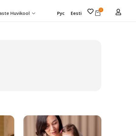
0
aste Huvikool
Рус
Eesti