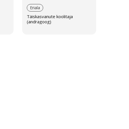
Eriala
Täiskasvanute koolitaja
(andragoog)