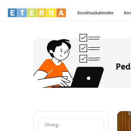
Koolituskalender
Ko
Ped