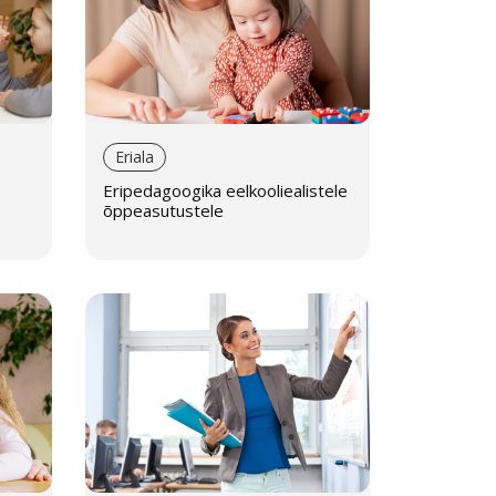
Eriala
Eripedagoogika eelkooliealistele
õppeasutustele