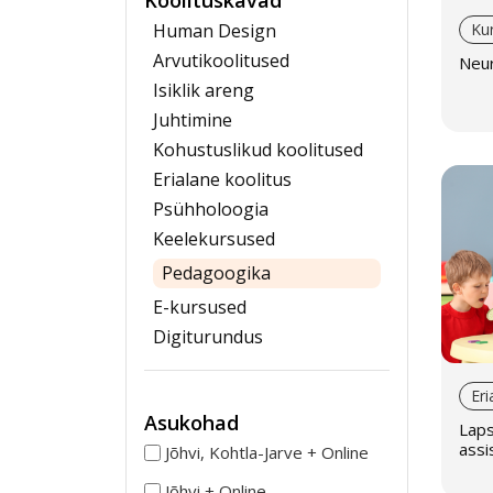
Koolituskavad
Human Design
Ku
Arvutikoolitused
Neur
Isiklik areng
Juhtimine
Kohustuslikud koolitused
Erialane koolitus
Psühholoogia
Keelekursused
Pedagoogika
E-kursused
Digiturundus
Eri
Asukohad
Laps
assi
Jõhvi, Kohtla-Jarve + Online
Jõhvi + Online