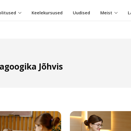
olitused
Keelekursused
Uudised
Meist
L
agoogika Jõhvis