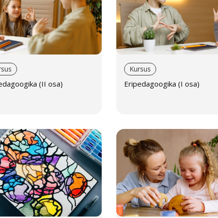
rsus
Kursus
edagoogika (II osa)
Eripedagoogika (I osa)