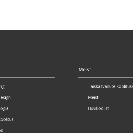
Meist
eng
Täiskasvanute koolitus
esign
Meist
ogia
Huvikoolist
koolitus
ed