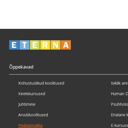
Õppekavad
Kohustuslikud koolitused
Isiklik ar
Keelekursused
Human D
Juhtimine
Psühholo
Arvutikoolitused
Erialane 
Pedagoogika
E-kursus