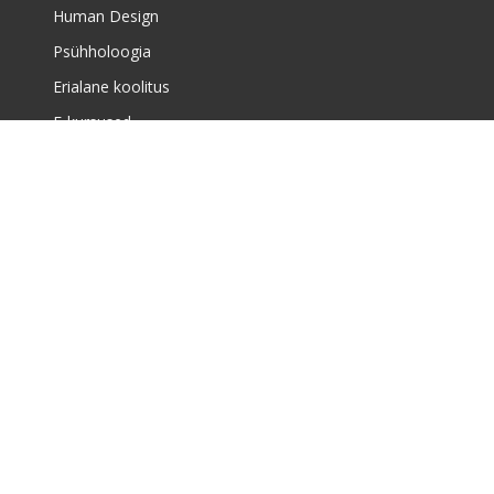
Human Design
Psühholoogia
Erialane koolitus
E-kursused
Meist
Täiskasvanute koolituskeskusest
Meist
Huvikoolist
Uudised