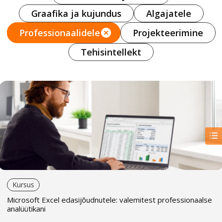
Graafika ja kujundus
Algajatele
Professionaalidele
Projekteerimine
Tehisintellekt
Kursus
Microsoft Excel edasijõudnutele: valemitest professionaalse
analüütikani