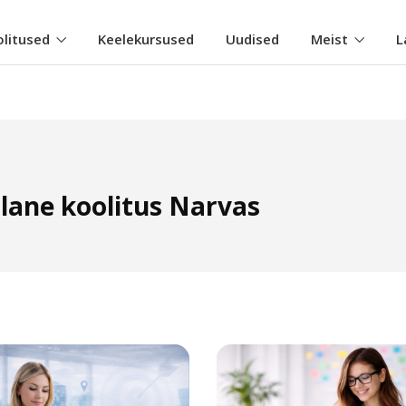
olitused
Keelekursused
Uudised
Meist
L
alane koolitus Narvas