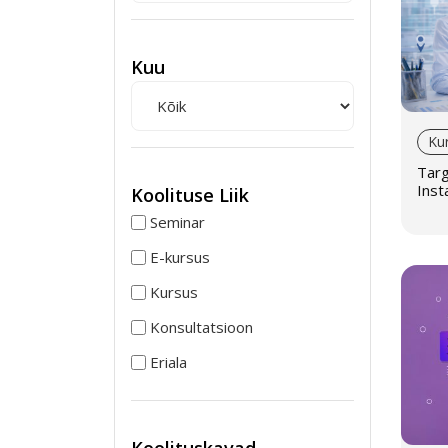
Kuu
Ku
Targ
Inst
Koolituse Liik
spet
Seminar
E-kursus
Kursus
Konsultatsioon
Eriala