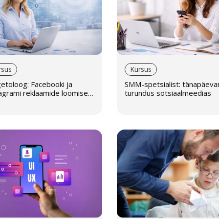
rsus
Kursus
etoloog: Facebooki ja
SMM-spetsialist: tänapäeva
agrami reklaamide loomise
turundus sotsiaalmeedias
sialist