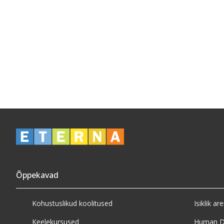
Õppekavad
Kohustuslikud koolitused
Isiklik ar
Keelekursused
Human D