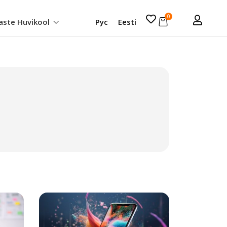
0
aste Huvikool
Рус
Eesti