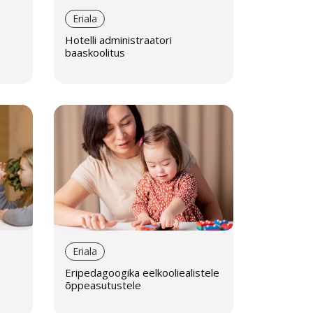
Eriala
Hotelli administraatori
baaskoolitus
Eriala
Eripedagoogika eelkooliealistele
õppeasutustele