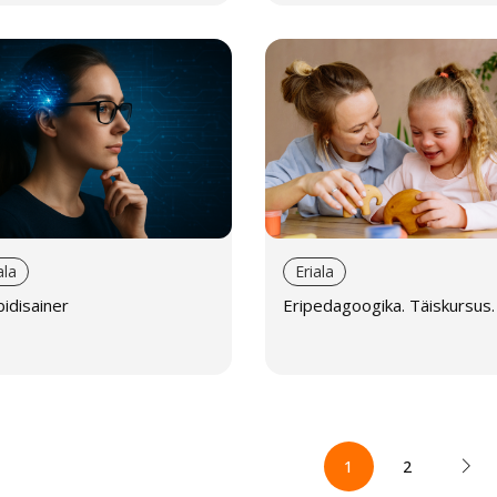
ala
Eriala
idisainer
Eripedagoogika. Täiskursus.
1
2