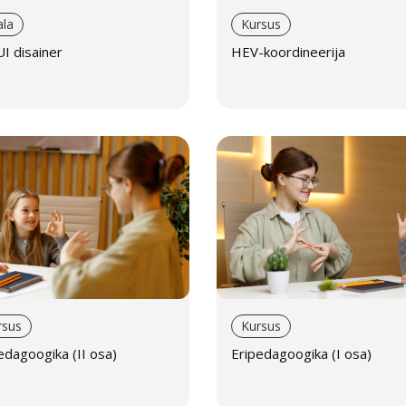
ala
Kursus
I disainer
HEV-koordineerija
rsus
Kursus
edagoogika (II osa)
Eripedagoogika (I osa)