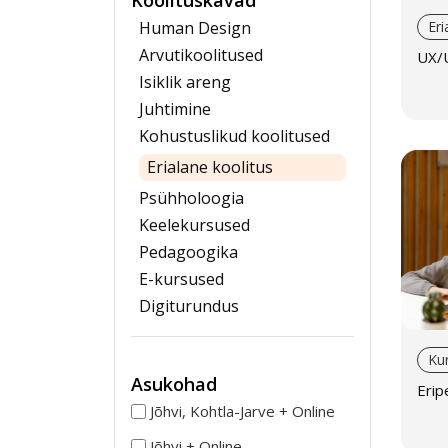
Koolituskavad
Human Design
Eri
Arvutikoolitused
UX/U
Isiklik areng
Juhtimine
Kohustuslikud koolitused
Erialane koolitus
Psühholoogia
Keelekursused
Pedagoogika
E-kursused
Digiturundus
Ku
Asukohad
Erip
Jõhvi, Kohtla-Jarve + Online
Jõhvi + Online