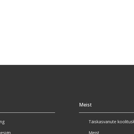
Meist
eng
Täiskasvanute koolitus
esign
Meist