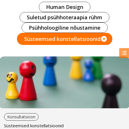
Human Design
Suletud psühhoteraapia rühm
Psühholoogiline nõustamine
Süsteemsed konstellatsioonid
Konsultatsioon
Süsteemsed konstellatsioonid