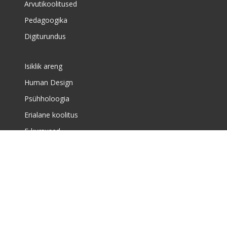
Arvutikoolitused
Pedagoogika
Digiturundus
Isiklik areng
Human Design
Psühholoogia
Erialane koolitus
E-kursused
Meist
Täiskasvanute koolituskeskusest
Meist
Huvikoolist