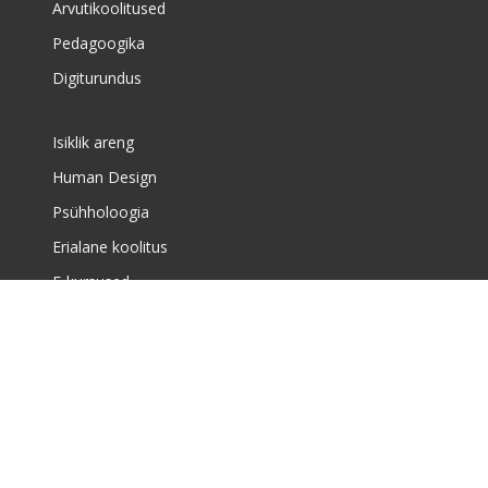
Arvutikoolitused
Pedagoogika
Digiturundus
Isiklik areng
Human Design
Psühholoogia
Erialane koolitus
E-kursused
Meist
Täiskasvanute koolituskeskusest
Meist
Huvikoolist