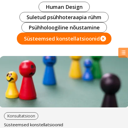
Human Design
Suletud psühhoteraapia rühm
Psühholoogiline nõustamine
Süsteemsed konstellatsioonid
Konsultatsioon
Süsteemsed konstellatsioonid