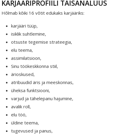
KARJÄÄRIPROFIILI TÄISANALÜÜS
Hõlmab kõiki 16 võtit edukaks karjääriks:
karjääri tüüp,
isiklik suhtlemine,
otsuste tegemise strateegia,
elu teema,
assimilatsioon,
Sinu töökeskkonna stiil,
ärioskused,
atribuudid äris ja meeskonnas,
üheksa funktsiooni,
varjud ja tähelepanu hajumine,
avalik roll,
elu töö,
üldine teema,
tugevused ja panus,