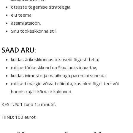
otsuste tegemise strateegia,
elu teema,
assimilatsioon,
Sinu töökeskkonna stiil.
SAAD ARU:
kuidas ärikeskkonnas otsuseid õigesti teha;
milline töökeskkond on Sinu jaoks innustav;
kuidas inimeste ja maailmaga paremini suhelda;
millised märgid võivad näidata, kas oled õigel teel või
hoopis rajalt kõrvale kaldunud.
KESTUS: 1 tund 15 minutit.
HIND: 100 eurot.