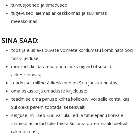
tunnusjooned ja omadused,
tugevused laiemas ärikeskkonnas ja suuremas
meeskonnas.
SINA SAAD:
töös ja elus avalduvate võimete kordumatu kombinatsiooni
täiskirjelduse;
meetodi, kuidas teha enda jaoks õigeid otsuseid
ärikeskkonnas;
teadmise, milline ärikeskkond on Sinu jaoks innustav;
oma oskuste ja omaduste kirjelduse;
teadmise oma panuse kohta kollektiivi või selle kohta, kas
Sul oleks parem töötada iseseisvalt;
selguse, millised Sinu varjuküljed ja tähelepanu kõrvale
juhtivad asjaolud takistavad Sul oma potentsiaali täielikult
rakendamast;