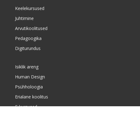
Keelekursused
Juhtimine
Arvutikoolitused
Pedagoogika
Digiturundus
Isiklik areng
Human Design
Psühholoogia
Erialane koolitus
E-kursused
Meist