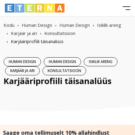
Kodu
Human Design
Human Design
Isiklik areng
Karjäär ja ari
Konsultatsioon
Karjääriprofiili täisanalüüs
HUMAN DESIGN
HUMAN DESIGN
ISIKLIK ARENG
KARJÄÄR JA ARI
KONSULTATSIOON
Karjääriprofiili täisanalüüs
Saage oma tellimuselt 10% allahindlust