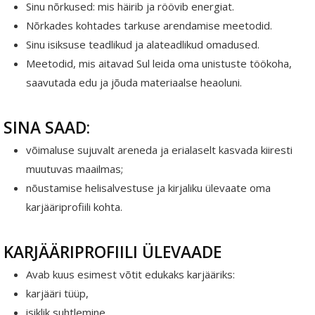
Sinu nõrkused: mis häirib ja röövib energiat.
Nõrkades kohtades tarkuse arendamise meetodid.
Sinu isiksuse teadlikud ja alateadlikud omadused.
Meetodid, mis aitavad Sul leida oma unistuste töökoha,
saavutada edu ja jõuda materiaalse heaoluni.
SINA SAAD:
võimaluse sujuvalt areneda ja erialaselt kasvada kiiresti
muutuvas maailmas;
nõustamise helisalvestuse ja kirjaliku ülevaate oma
karjääriprofiili kohta.
KARJÄÄRIPROFIILI ÜLEVAADE
Avab kuus esimest võtit edukaks karjääriks:
karjääri tüüp,
isiklik suhtlemine,