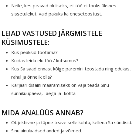
Neile, kes peavad oluliseks, et töö ei tooks üksnes
sissetulekut, vaid pakuks ka eneseteostust.
LEIAD VASTUSED JÄRGMISTELE
KÜSIMUSTELE:
Kus peaksid töötama?
Kuidas leida elu töö / kutsumus?
Kus Sa saad ennast kõige paremini teostada ning edukas,
rahul ja õnnelik olla?
Karjääri disaini määramiseks on vaja teada Sinu
sünnikuupäeva, -aega ja -kohta.
MIDA ANALÜÜS ANNAB?
Objektiivne ja täpne teave selle kohta, kellena Sa sündisid.
Sinu ainulaadsed anded ja võimed.