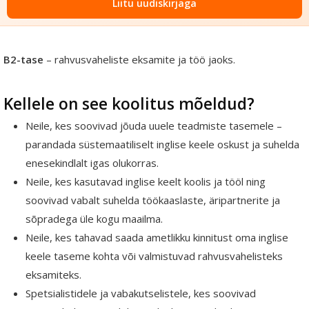
Liitu uudiskirjaga
B2-tase
– rahvusvaheliste eksamite ja töö jaoks.
Kellele on see koolitus mõeldud?
Neile, kes soovivad jõuda uuele teadmiste tasemele –
parandada süstemaatiliselt inglise keele oskust ja suhelda
enesekindlalt igas olukorras.
Neile, kes kasutavad inglise keelt koolis ja tööl ning
soovivad vabalt suhelda töökaaslaste, äripartnerite ja
sõpradega üle kogu maailma.
Neile, kes tahavad saada ametlikku kinnitust oma inglise
keele taseme kohta või valmistuvad rahvusvahelisteks
eksamiteks.
Spetsialistidele ja vabakutselistele, kes soovivad