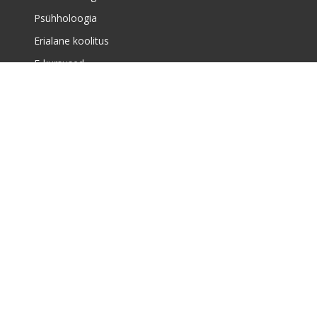
Psühholoogia
Erialane koolitus
E-kursused
Meist
Täiskasvanute koolituskeskusest
Meist
Huvikoolist
Uudised
Õppekorraldus ja müügitingimused
Majandustegevuse teade