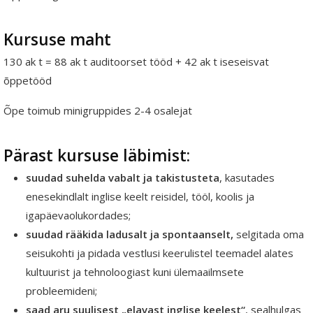
Kursuse maht
130
ak
t = 88
ak
t auditoorset tööd + 42
ak
t iseseisvat
õppetööd
Õpe
toimub
minigruppides
2
-4
osalejat
Pärast kursuse läbimist:
suudad suhelda vabalt ja takistusteta
,
kasutades
enesekindlalt inglise keelt reisidel, tööl, koolis ja
igapäevaolukordades;
suudad rääkida ladusalt ja spontaanselt
,
selgitada oma
seisukohti ja pidada vestlusi keerulistel teemadel alates
kultuurist ja tehnoloogiast kuni ülemaailmsete
probleemideni;
saad aru suulisest „elavast inglise keelest“
, sealhulgas