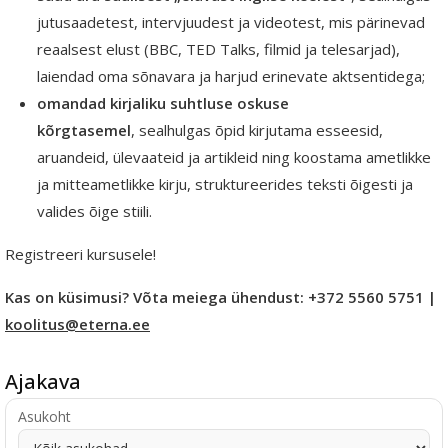
jutusaadetest, intervjuudest ja videotest, mis pärinevad
reaalsest elust (BBC, TED
Talks
, filmid ja telesarjad),
laiendad oma sõnavara ja harjud erinevate aktsentidega;
omandad kirjaliku suhtluse oskuse
kõrgtasemel
,
sealhulgas õpid kirjutama esseesid,
aruandeid, ülevaateid ja artikleid ning koostama ametlikke
ja mitteametlikke kirju, struktureerides teksti õigesti ja
valides õige stiili.
Registreeri kursusele!
Kas on küsimusi? Võta meiega ühendust: +372 5560 5751 |
koolitus@eterna.ee
Ajakava
Asukoht