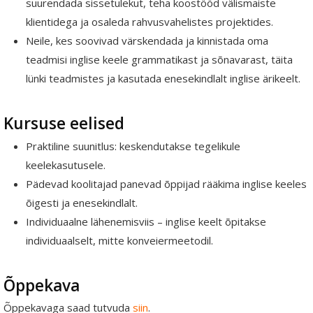
suurendada sissetulekut, teha koostööd välismaiste
klientidega ja osaleda rahvusvahelistes projektides.
Neile, kes soovivad värskendada ja kinnistada oma
teadmisi inglise keele grammatikast ja sõnavarast, täita
lünki teadmistes ja kasutada enesekindlalt inglise ärikeelt.
Kursuse eelised
Praktiline suunitlus: keskendutakse tegelikule
keelekasutusele.
Pädevad koolitajad panevad õppijad rääkima inglise keeles
õigesti ja enesekindlalt.
Individuaalne lähenemisviis – inglise keelt õpitakse
individuaalselt, mitte konveiermeetodil.
Õppekava
Õppekavaga saad tutvuda
siin
.