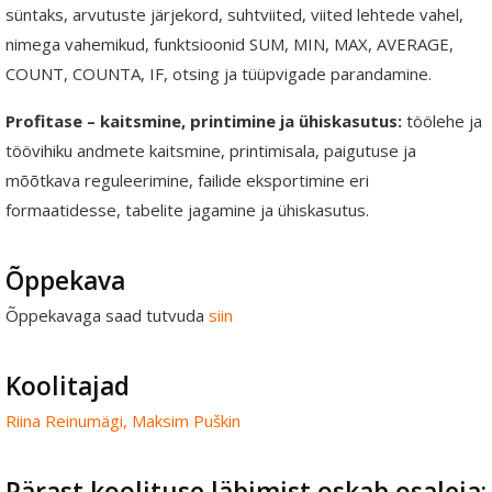
süntaks, arvutuste järjekord, suhtviited, viited lehtede vahel,
nimega vahemikud, funktsioonid SUM, MIN, MAX, AVERAGE,
COUNT, COUNTA, IF, otsing ja tüüpvigade parandamine.
Profitase – kaitsmine, printimine ja ühiskasutus:
töölehe ja
töövihiku andmete kaitsmine, printimisala, paigutuse ja
mõõtkava reguleerimine, failide eksportimine eri
formaatidesse, tabelite jagamine ja ühiskasutus.
Õppekava
Õppekavaga saad tutvuda
siin
Koolitajad
Riina Reinumägi,
Maksim Puškin
Pärast koolituse läbimist oskab osaleja: