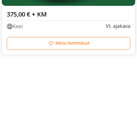
375,00
€
+ KM
Vt. ajakava
Keel
Minu lemmikud