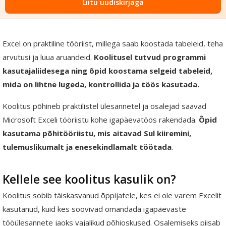
Liitu uudiskirjaga
Excel on praktiline tööriist, millega saab koostada tabeleid, teha
arvutusi ja luua aruandeid.
Koolitusel tutvud programmi
kasutajaliidesega ning õpid koostama selgeid tabeleid,
mida on lihtne lugeda, kontrollida ja töös kasutada.
Koolitus põhineb praktilistel ülesannetel ja osalejad saavad
Microsoft Exceli tööriistu kohe igapäevatöös rakendada.
Õpid
kasutama põhitööriistu, mis aitavad Sul kiiremini,
tulemuslikumalt ja enesekindlamalt töötada
.
Kellele see koolitus kasulik on?
Koolitus sobib täiskasvanud õppijatele, kes ei ole varem Excelit
kasutanud, kuid kes soovivad omandada igapäevaste
tööülesannete jaoks vajalikud põhioskused. Osalemiseks piisab