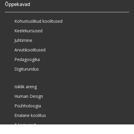
Õppekavad
Kohustuslikud koolitused
Keelekursused
Juhtimine
Arvutikoolitused
Pedagoogika
Digiturundus
Isiklik areng
Human Design
Psühholoogia
Erialane koolitus
E-kursused