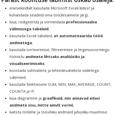
enesekindlalt kasutada Microsoft Exceli liidest ja
kohandada seadeid oma tööülesannete järgi;
luua, redigeerida ja vormindada
professionaalse
välimusega tabeleid
;
kasutada Exceli tabeleid,
et automatiseerida tööd
andmetega
;
kasutada sorteerimise, filtreerimise ja tingimusvormingu
tööriistu
andmete lihtsaks analüüsiks ja
visualiseerimiseks
;
koostada suhtviidete ja lehtedevaheliste viidetega
valemeid;
kasutada funktsioone
SUM, MIN, MAX, AVERAGE, COUNT,
COUNTA ja IF;
luua diagramme ja
graafikuid, mis annavad edasi
andmete sisu, mitte ainult vormi
;
kaitsta töölehe ja töövihiku andmeid juhusliku muutmise