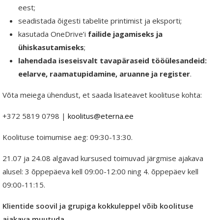
eest;
seadistada õigesti tabelite printimist ja eksporti;
kasutada OneDrive’i
failide jagamiseks ja
ühiskasutamiseks
;
lahendada iseseisvalt tavapäraseid tööülesandeid:
eelarve, raamatupidamine, aruanne ja register
.
Võta meiega ühendust, et saada lisateavet koolituse kohta:
+372 5819 0798 |
koolitus@eterna.ee
Koolituse toimumise aeg
: 09:30-13:30.
21.07 ja 24.08 algavad kursused toimuvad järgmise ajakava
alusel: 3 õppepäeva kell 09:00-12:00 ning 4. õppepäev kell
09:00-11:15.
Klientide soovil ja grupiga kokkuleppel võib koolituse
ajakava muutuda.