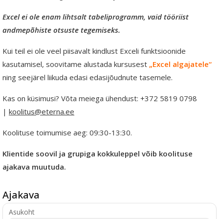
Excel ei ole enam lihtsalt tabeliprogramm, vaid tööriist
andmepõhiste otsuste tegemiseks.
Kui teil ei ole veel piisavalt kindlust Exceli funktsioonide
kasutamisel, soovitame alustada kursusest
„Excel algajatele“
ning seejärel liikuda edasi edasijõudnute tasemele.
Kas on küsimusi? Võta meiega ühendust: +372 5819 0798
|
koolitus@eterna.ee
Koolituse toimumise aeg: 09:30-13:30.
Klientide soovil ja grupiga kokkuleppel võib koolituse
ajakava muutuda.
Ajakava
Asukoht