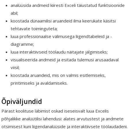
analüüsida andmeid kiiresti Exceli täiustatud funktsioonide
abil;
koostada dünaamilisi aruandeid ilma keerukate käsitsi
tehtavate toiminguteta;
luua professionaalse välimusega liigendtabeleid ja -
diagramme;
luua interaktiivseid töölaudu näitajate jälgimiseks;
visualiseerida andmeid ja esitada tulemusi arusaadaval
viisil;
koostada aruandeid, mis on valmis esitlemiseks,
printimiseks ja avaldamiseks.
Õpiväljundid
Pärast koolituse läbimist oskad iseseisvalt luua Excelis
põhjalikke analüütilisi lahendusi: alates arvutustest ja andmete
otsimisest kuni liigendanalüüside ja interaktiivsete töölaudadeni.