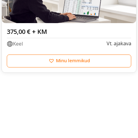
375,00
€
+ KM
Vt. ajakava
Keel
Minu lemmikud