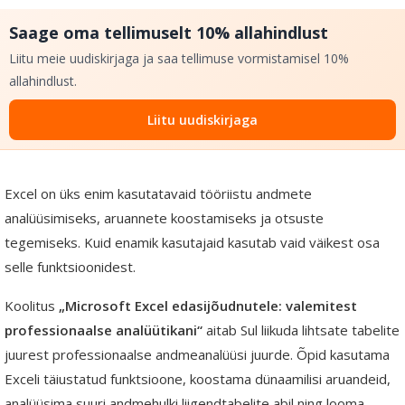
Saage oma tellimuselt 10% allahindlust
Liitu meie uudiskirjaga ja saa tellimuse vormistamisel 10%
allahindlust.
Liitu uudiskirjaga
Excel on üks enim kasutatavaid tööriistu andmete
analüüsimiseks, aruannete koostamiseks ja otsuste
tegemiseks. Kuid enamik kasutajaid kasutab vaid väikest osa
selle funktsioonidest.
Koolitus
„Microsoft Excel edasijõudnutele: valemitest
professionaalse analüütikani“
aitab Sul liikuda lihtsate tabelite
juurest professionaalse andmeanalüüsi juurde. Õpid kasutama
Exceli täiustatud funktsioone, koostama dünaamilisi aruandeid,
analüüsima suuri andmehulki liigendtabelite abil ning looma