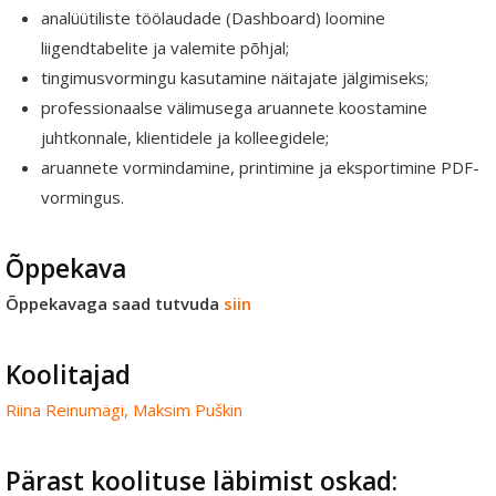
analüütiliste töölaudade (Dashboard) loomine
liigendtabelite ja valemite põhjal;
tingimusvormingu kasutamine näitajate jälgimiseks;
professionaalse välimusega aruannete koostamine
juhtkonnale, klientidele ja kolleegidele;
aruannete vormindamine, printimine ja eksportimine PDF-
vormingus.
Õppekava
Õppekavaga saad tutvuda
siin
Koolitajad
Riina Reinumägi,
Maksim Puškin
Pärast koolituse läbimist oskad: