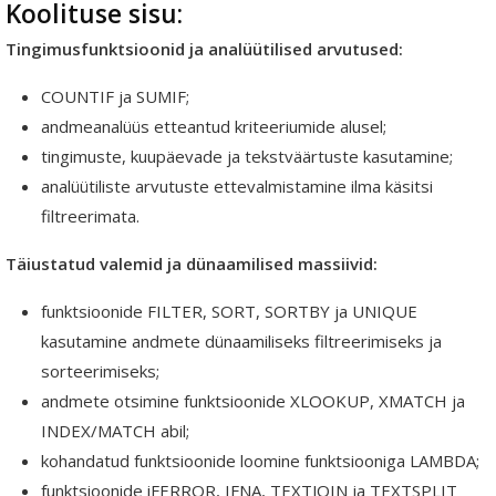
Koolituse sisu:
Tingimusfunktsioonid ja analüütilised arvutused:
COUNTIF ja SUMIF;
andmeanalüüs etteantud kriteeriumide alusel;
tingimuste, kuupäevade ja tekstväärtuste kasutamine;
analüütiliste arvutuste ettevalmistamine ilma käsitsi
filtreerimata.
Täiustatud valemid ja dünaamilised massiivid:
funktsioonide FILTER, SORT, SORTBY ja UNIQUE
kasutamine andmete dünaamiliseks filtreerimiseks ja
sorteerimiseks;
andmete otsimine funktsioonide XLOOKUP, XMATCH ja
INDEX/MATCH abil;
kohandatud funktsioonide loomine funktsiooniga LAMBDA;
funktsioonide iFERROR, IFNA, TEXTJOIN ja TEXTSPLIT