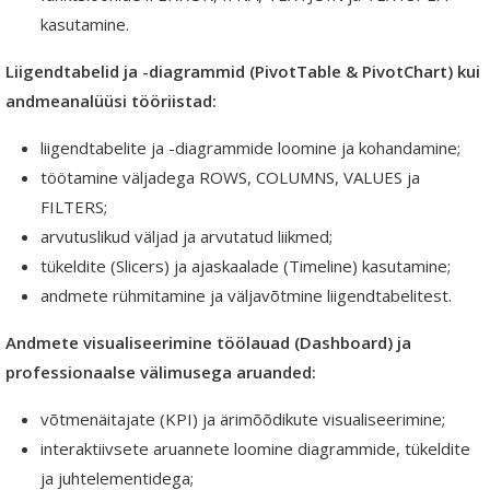
kasutamine.
Liigendtabelid ja -diagrammid
(PivotTable & PivotChart) kui
andmeanalüüsi tööriistad:
liigendtabelite ja -diagrammide loomine ja kohandamine;
töötamine väljadega ROWS, COLUMNS, VALUES ja
FILTERS;
arvutuslikud väljad ja arvutatud liikmed;
tükeldite (Slicers) ja ajaskaalade (Timeline) kasutamine;
andmete rühmitamine ja väljavõtmine liigendtabelitest.
Andmete visualiseerimine töölauad (Dashboard)
ja
professionaalse välimusega aruanded:
võtmenäitajate (KPI) ja ärimõõdikute visualiseerimine;
interaktiivsete aruannete loomine diagrammide, tükeldite
ja juhtelementidega;