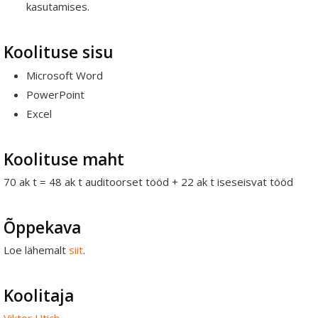
kasutamises.
Koolituse sisu
Microsoft Word
PowerPoint
Excel
Koolituse maht
70 ak t = 48 ak t auditoorset tööd + 22 ak t iseseisvat tööd
Õppekava
Loe lähemalt
siit
.
Koolitaja