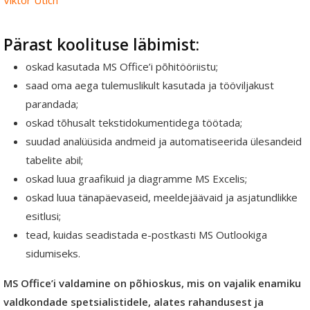
Viktor Utich
Pärast koolituse läbimist:
oskad kasutada MS Office’i põhitööriistu;
saad oma aega tulemuslikult kasutada ja tööviljakust
parandada;
oskad tõhusalt tekstidokumentidega töötada;
suudad analüüsida andmeid ja automatiseerida ülesandeid
tabelite abil;
oskad luua graafikuid ja diagramme MS Excelis;
oskad luua tänapäevaseid, meeldejäävaid ja asjatundlikke
esitlusi;
tead, kuidas seadistada e-postkasti MS Outlookiga
sidumiseks.
MS Office’i valdamine on põhioskus, mis on vajalik enamiku
valdkondade spetsialistidele, alates rahandusest ja