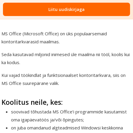
Liitu uudiskirjaga
MS Office (Microsoft Office) on üks populaarsemaid
kontoritarkvarasid maailmas.
Seda kasutavad miljonid inimesed üle maailma nii tööl, koolis kui
ka kodus.
Kui vajad töökindlat ja funktsionaalset kontoritarkvara, siis on
MS Office suurepärane valik.
Koolitus neile, kes:
soovivad tõhustada MS Office’i programmide kasutamist
oma igapäevatöös ja/või õpingutes;
on juba omandanud algteadmised Windowsi keskkonna