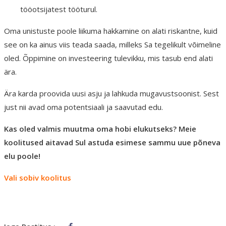
tööotsijatest tööturul.
Oma unistuste poole liikuma hakkamine on alati riskantne, kuid
see on ka ainus viis teada saada, milleks Sa tegelikult võimeline
oled. Õppimine on investeering tulevikku, mis tasub end alati
ära.
Ära karda proovida uusi asju ja lahkuda mugavustsoonist. Sest
just nii avad oma potentsiaali ja saavutad edu.
Kas oled valmis muutma oma hobi elukutseks? Meie
koolitused aitavad Sul astuda esimese sammu uue põneva
elu poole!
Vali sobiv koolitus