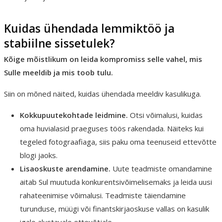
Kuidas ühendada lemmiktöö ja
stabiilne sissetulek?
Kõige mõistlikum on leida kompromiss selle vahel, mis
Sulle meeldib ja mis toob tulu.
Siin on mõned näited, kuidas ühendada meeldiv kasulikuga.
Kokkupuutekohtade leidmine.
Otsi võimalusi, kuidas
oma huvialasid praeguses töös rakendada. Näiteks kui
tegeled fotograafiaga, siis paku oma teenuseid ettevõtte
blogi jaoks.
Lisaoskuste arendamine.
Uute teadmiste omandamine
aitab Sul muutuda konkurentsivõimelisemaks ja leida uusi
rahateenimise võimalusi. Teadmiste täiendamine
turunduse, müügi või finantskirjaoskuse vallas on kasulik
igale alustavale ettevõtjale.