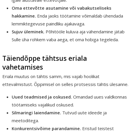
Oma ettevõtte asutamine või vabakutseliseks
hakkamine.
Enda jaoks töötamine võimaldab ühendada
lemmiktegevuse paindliku ajakavaga.
Sujuv üleminek.
Põhitööle kuluva aja vähendamine jätab
Sulle üha rohkem vaba aega, et oma hobiga tegeleda.
Täiendõppe tähtsus eriala
vahetamises
Eriala muutus on tähtis samm, mis vajab hoolikat
ettevalmistust. Õppimisel on selles protsessis tähtis ülesanne.
Uued teadmised ja oskused.
Omandad uues valdkonnas
töötamiseks vajalikud oskused.
Silmaringi laiendamine.
Tutvud uute ideede ja
meetoditega.
Konkurentsivõime parandamine.
Eristud teistest