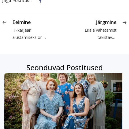
Jaga Postitus :
Eelmine
Järgmine
IT-karjääri
Eriala vahetamist
alustamiseks on
takistavad
liiga hilja?
stereotüübid
Seonduvad Postitused