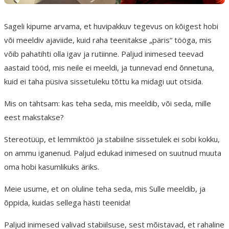
Sageli kipume arvama, et huvipakkuv tegevus on kõigest hobi
või meeldiv ajaviide, kuid raha teenitakse „päris“ tööga, mis
võib pahatihti olla igav ja rutiinne. Paljud inimesed teevad
aastaid tööd, mis neile ei meeldi, ja tunnevad end õnnetuna,
kuid ei taha püsiva sissetuleku tõttu ka midagi uut otsida.
Mis on tähtsam: kas teha seda, mis meeldib, või seda, mille
eest makstakse?
Stereotüüp, et lemmiktöö ja stabiilne sissetulek ei sobi kokku,
on ammu iganenud. Paljud edukad inimesed on suutnud muuta
oma hobi kasumlikuks äriks.
Meie usume, et on oluline teha seda, mis Sulle meeldib, ja
õppida, kuidas sellega hästi teenida!
Paljud inimesed valivad stabiilsuse, sest mõistavad, et rahaline