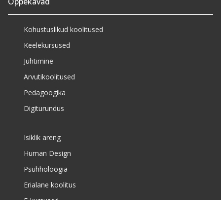
Õppekavad
Kohustuslikud koolitused
Keelekursused
Juhtimine
Arvutikoolitused
Pedagoogika
Digiturundus
Isiklik areng
Human Design
Psühholoogia
Erialane koolitus
E-kursused