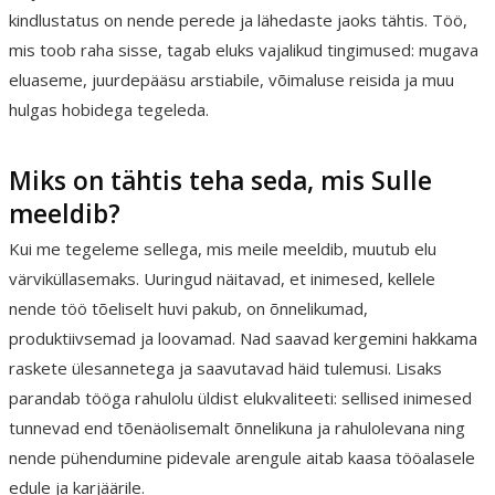
kindlustatus on nende perede ja lähedaste jaoks tähtis. Töö,
mis toob raha sisse, tagab eluks vajalikud tingimused: mugava
eluaseme, juurdepääsu arstiabile, võimaluse reisida ja muu
hulgas hobidega tegeleda.
Miks on tähtis teha seda, mis Sulle
meeldib?
Kui me tegeleme sellega, mis meile meeldib, muutub elu
värviküllasemaks. Uuringud näitavad, et inimesed, kellele
nende töö tõeliselt huvi pakub, on õnnelikumad,
produktiivsemad ja loovamad. Nad saavad kergemini hakkama
raskete ülesannetega ja saavutavad häid tulemusi. Lisaks
parandab tööga rahulolu üldist elukvaliteeti: sellised inimesed
tunnevad end tõenäolisemalt õnnelikuna ja rahulolevana ning
nende pühendumine pidevale arengule aitab kaasa tööalasele
edule ja karjäärile.