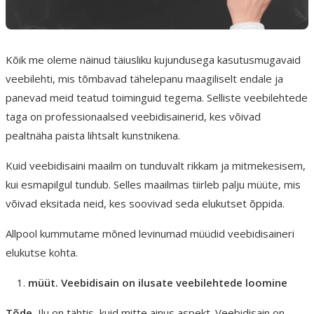
Kõik me oleme näinud täiusliku kujundusega kasutusmugavaid
veebilehti, mis tõmbavad tähelepanu maagiliselt endale ja
panevad meid teatud toiminguid tegema. Selliste veebilehtede
taga on professionaalsed veebidisainerid, kes võivad
pealtnäha paista lihtsalt kunstnikena.
Kuid veebidisaini maailm on tunduvalt rikkam ja mitmekesisem,
kui esmapilgul tundub. Selles maailmas tiirleb palju müüte, mis
võivad eksitada neid, kes soovivad seda elukutset õppida.
Allpool kummutame mõned levinumad müüdid veebidisaineri
elukutse kohta.
müüt. Veebidisain on ilusate veebilehtede loomine
Tõde.
Ilu on tähtis, kuid mitte ainus aspekt. Veebidisain on