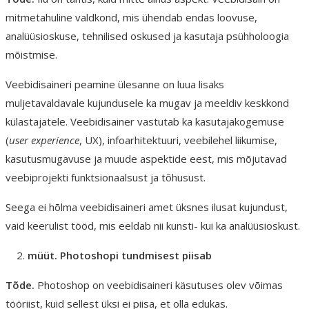
mitmetahuline valdkond, mis ühendab endas loovuse,
analüüsioskuse, tehnilised oskused ja kasutaja psühholoogia
mõistmise.
Veebidisaineri peamine ülesanne on luua lisaks
muljetavaldavale kujundusele ka mugav ja meeldiv keskkond
külastajatele. Veebidisainer vastutab ka kasutajakogemuse
(
user experience
, UX), infoarhitektuuri, veebilehel liikumise,
kasutusmugavuse ja muude aspektide eest, mis mõjutavad
veebiprojekti funktsionaalsust ja tõhusust.
Seega ei hõlma veebidisaineri amet üksnes ilusat kujundust,
vaid keerulist tööd, mis eeldab nii kunsti- kui ka analüüsioskust.
müüt. Photoshopi tundmisest piisab
Tõde.
Photoshop on veebidisaineri käsutuses olev võimas
tööriist, kuid sellest üksi ei piisa, et olla edukas.