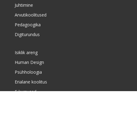
Juhtimine
Arvutikoolitused
Pedagoogika
Digiturundus
Isiklik areng
Human Design
Psühholoogia
Erialane koolitus
E-kursused
Meist
Täiskasvanute koolituskeskusest