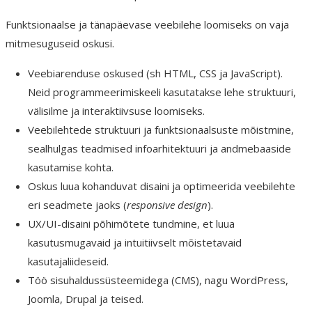
Funktsionaalse ja tänapäevase veebilehe loomiseks on vaja
mitmesuguseid oskusi.
Veebiarenduse oskused (sh HTML, CSS ja JavaScript).
Neid programmeerimiskeeli kasutatakse lehe struktuuri,
välisilme ja interaktiivsuse loomiseks.
Veebilehtede struktuuri ja funktsionaalsuste mõistmine,
sealhulgas teadmised infoarhitektuuri ja andmebaaside
kasutamise kohta.
Oskus luua kohanduvat disaini ja optimeerida veebilehte
eri seadmete jaoks (
responsive design
).
UX/UI-disaini põhimõtete tundmine, et luua
kasutusmugavaid ja intuitiivselt mõistetavaid
kasutajaliideseid.
Töö sisuhaldussüsteemidega (CMS), nagu WordPress,
Joomla, Drupal ja teised.