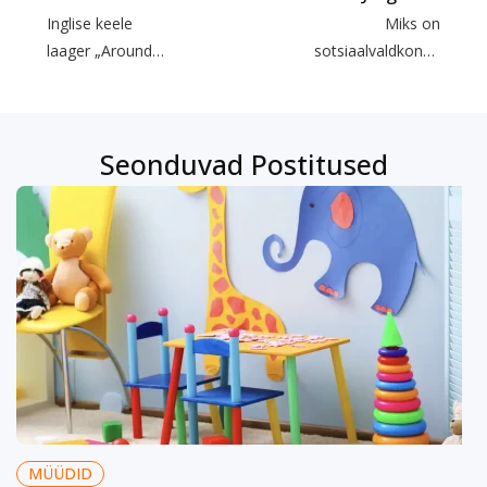
Inglise keele
Miks on
laager „Around
sotsiaalvaldkonna
The World“
erialad
(„Ümber
perspektiivikad?
maailma“)
Seonduvad Postitused
MÜÜDID