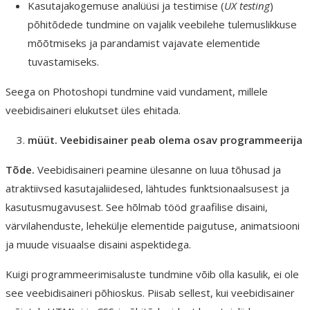
Kasutajakogemuse analüüsi ja testimise (
UX testing
)
põhitõdede tundmine on vajalik veebilehe tulemuslikkuse
mõõtmiseks ja parandamist vajavate elementide
tuvastamiseks.
Seega on Photoshopi tundmine vaid vundament, millele
veebidisaineri elukutset üles ehitada.
müüt. Veebidisainer peab olema osav programmeerija
Tõde.
Veebidisaineri peamine ülesanne on luua tõhusad ja
atraktiivsed kasutajaliidesed, lähtudes funktsionaalsusest ja
kasutusmugavusest. See hõlmab tööd graafilise disaini,
värvilahenduste, lehekülje elementide paigutuse, animatsiooni
ja muude visuaalse disaini aspektidega.
Kuigi programmeerimisaluste tundmine võib olla kasulik, ei ole
see veebidisaineri põhioskus. Piisab sellest, kui veebidisainer