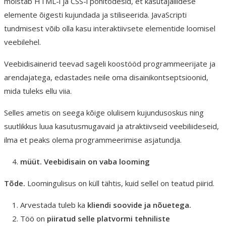
mõistab HTML-i ja CSS-i põhitõdesid, et kasutajaliidese
elemente õigesti kujundada ja stiliseerida. JavaScripti
tundmisest võib olla kasu interaktiivsete elementide loomisel
veebilehel.
Veebidisainerid teevad sageli koostööd programmeerijate ja
arendajatega, edastades neile oma disainikontseptsioonid,
mida tuleks ellu viia.
Selles ametis on seega kõige olulisem kujundusoskus ning
suutlikkus luua kasutusmugavaid ja atraktiivseid veebiliideseid,
ilma et peaks olema programmeerimise asjatundja.
müüt. Veebidisain on vaba looming
Tõde.
Loomingulisus on küll tähtis, kuid sellel on teatud piirid.
Arvestada tuleb ka
kliendi soovide ja nõuetega.
Töö on
piiratud selle platvormi
tehniliste