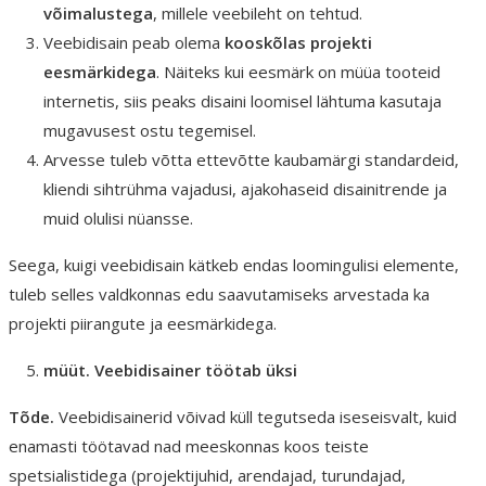
võimalustega
, millele veebileht on tehtud.
Veebidisain peab olema
kooskõlas projekti
eesmärkidega
. Näiteks kui eesmärk on müüa tooteid
internetis, siis peaks disaini loomisel lähtuma kasutaja
mugavusest ostu tegemisel.
Arvesse tuleb võtta ettevõtte kaubamärgi standardeid,
kliendi sihtrühma vajadusi, ajakohaseid disainitrende ja
muid olulisi nüansse.
Seega, kuigi veebidisain kätkeb endas loomingulisi elemente,
tuleb selles valdkonnas edu saavutamiseks arvestada ka
projekti piirangute ja eesmärkidega.
müüt. Veebidisainer töötab üksi
Tõde.
Veebidisainerid võivad küll tegutseda iseseisvalt, kuid
enamasti töötavad nad meeskonnas koos teiste
spetsialistidega (projektijuhid, arendajad, turundajad,