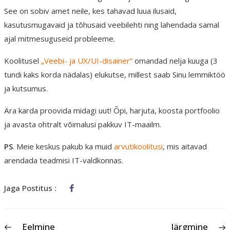
See on sobiv amet neile, kes tahavad luua ilusaid,
kasutusmugavaid ja tõhusaid veebilehti ning lahendada samal
ajal mitmesuguseid probleeme.
Koolitusel
„
Veebi- ja UX/UI-disainer”
omandad nelja kuuga (3
tundi kaks korda nädalas) elukutse, millest saab Sinu lemmiktöö
ja kutsumus.
Ära karda proovida midagi uut! Õpi, harjuta, koosta portfoolio
ja avasta ohtralt võimalusi pakkuv IT-maailm.
PS
. Meie keskus pakub ka muid
arvutikoolitusi
, mis aitavad
arendada teadmisi IT-valdkonnas.
Jaga Postitus :
Eelmine
Järgmine