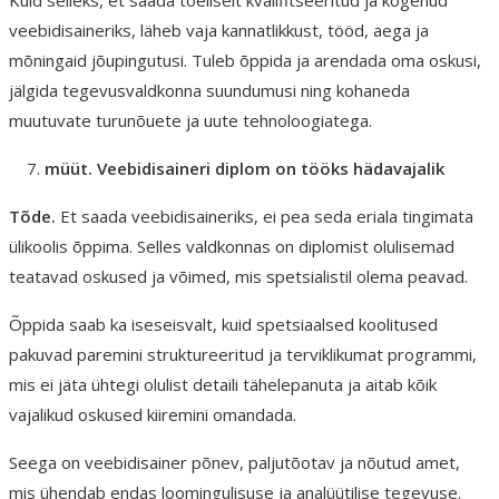
veebidisaineriks, läheb vaja kannatlikkust, tööd, aega ja
mõningaid jõupingutusi. Tuleb õppida ja arendada oma oskusi,
jälgida tegevusvaldkonna suundumusi ning kohaneda
muutuvate turunõuete ja uute tehnoloogiatega.
müüt. Veebidisaineri diplom on tööks hädavajalik
Tõde.
Et saada veebidisaineriks, ei pea seda eriala tingimata
ülikoolis õppima. Selles valdkonnas on diplomist olulisemad
teatavad oskused ja võimed, mis spetsialistil olema peavad.
Õppida saab ka iseseisvalt, kuid spetsiaalsed koolitused
pakuvad paremini struktureeritud ja terviklikumat programmi,
mis ei jäta ühtegi olulist detaili tähelepanuta ja aitab kõik
vajalikud oskused kiiremini omandada.
Seega on veebidisainer põnev, paljutõotav ja nõutud amet,
mis ühendab endas loomingulisuse ja analüütilise tegevuse.