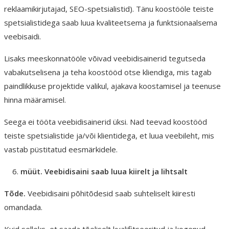
reklaamikirjutajad, SEO-spetsialistid). Tänu koostööle teiste
spetsialistidega saab luua kvaliteetsema ja funktsionaalsema
veebisaidi.
Lisaks meeskonnatööle võivad veebidisainerid tegutseda
vabakutselisena ja teha koostööd otse kliendiga, mis tagab
paindlikkuse projektide valikul, ajakava koostamisel ja teenuse
hinna määramisel.
Seega ei tööta veebidisainerid üksi. Nad teevad koostööd
teiste spetsialistide ja/või klientidega, et luua veebileht, mis
vastab püstitatud eesmärkidele.
müüt. Veebidisaini saab luua kiirelt ja lihtsalt
Tõde.
Veebidisaini põhitõdesid saab suhteliselt kiiresti
omandada.
Kuid selleks, et saada tõeliselt kvalifitseeritud ja kogenud