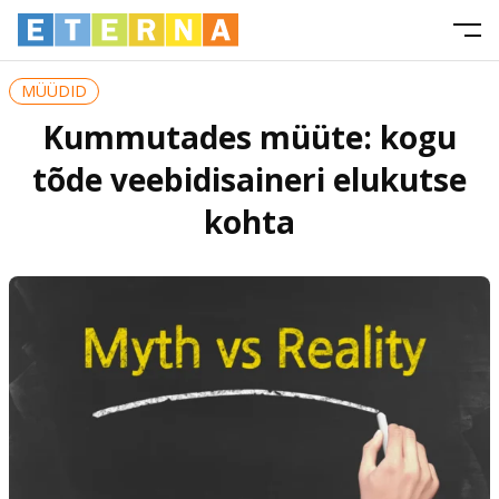
MÜÜDID
Kummutades müüte: kogu
tõde veebidisaineri elukutse
kohta