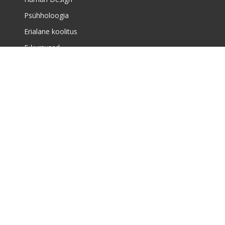
Psühholoogia
Erialane koolitus
E-kursused
Meist
Täiskasvanute koolituskeskusest
Meist
Huvikoolist
Uudised
Õppekorraldus ja müügitingimused
Majandustegevuse teade