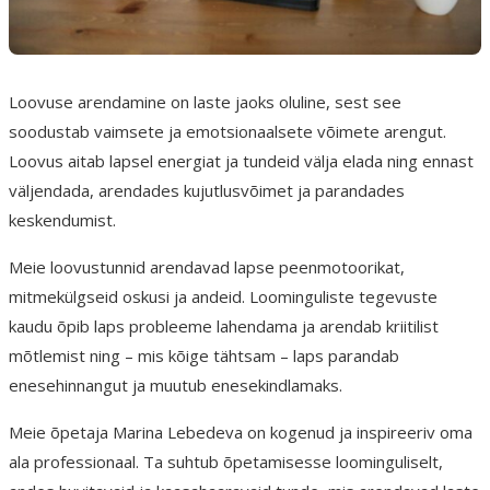
Loovuse arendamine on laste jaoks oluline, sest see
soodustab vaimsete ja emotsionaalsete võimete arengut.
Loovus aitab lapsel energiat ja tundeid välja elada ning ennast
väljendada, arendades kujutlusvõimet ja parandades
keskendumist.
Meie loovustunnid arendavad lapse peenmotoorikat,
mitmekülgseid oskusi ja andeid. Loominguliste tegevuste
kaudu õpib laps probleeme lahendama ja arendab kriitilist
mõtlemist ning – mis kõige tähtsam – laps parandab
enesehinnangut ja muutub enesekindlamaks.
Meie õpetaja Marina Lebedeva on kogenud ja inspireeriv oma
ala professionaal. Ta suhtub õpetamisesse loominguliselt,