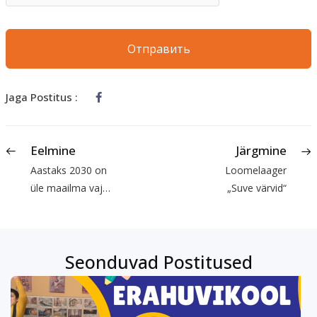
Jaga Postitus :
Eelmine
Järgmine
Aastaks 2030 on
Loomelaager
üle maailma vaja
„Suve värvid“
25 miljonit uut
projektijuhtimise
spetsialisti
Seonduvad Postitused