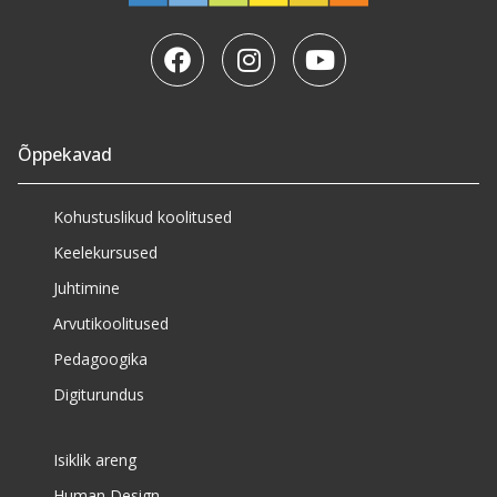
Õppekavad
Kohustuslikud koolitused
Keelekursused
Juhtimine
Arvutikoolitused
Pedagoogika
Digiturundus
Isiklik areng
Human Design