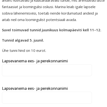
andes huvitavaid ja kaasahaaravaid tunde, mis arendavad laste
fantaasiat ja loomingulisi oskusi. Marina leiab igale lapsele
sobiva lähenemisviisi, toetab nende kordumatuid andeid ja
aitab neil oma loomingulist potentsiaali avada.
Suvel toimuvad tunnid juunikuus kolmapäeviti kell 11–12.
Tunnid algavad 5. juunil.
Ühe tunni hind on 10 eurot.
Lapsevanema ees- ja perekonnanimi
Lapsevanema ees- ja perekonnanimi