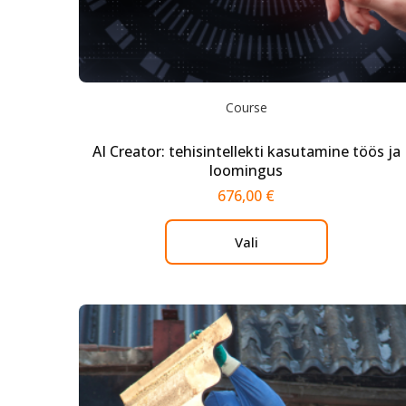
Course
AI Creator: tehisintellekti kasutamine töös ja
loomingus
676,00
€
Vali