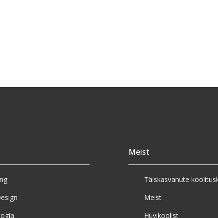
Meist
eng
Täiskasvanute koolitus
esign
Meist
ogia
Huvikoolist