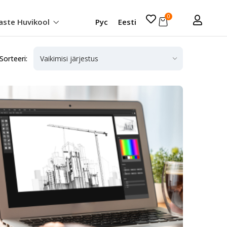
0
aste Huvikool
Рус
Eesti
Sorteeri: