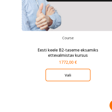
Course
Eesti keele В2-taseme eksamiks
ettevalmistav kursus
1772,00
€
Vali