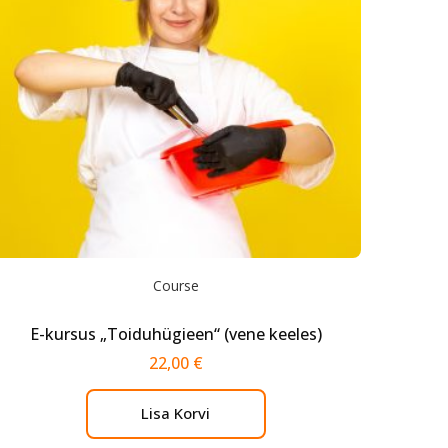
Course
E-kursus „Toiduhügieen“ (vene keeles)
22,00
€
Lisa Korvi