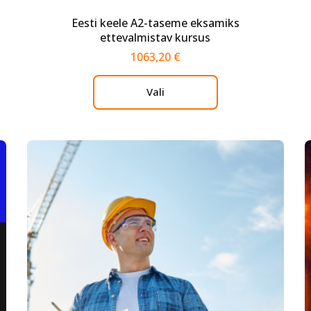
Eesti keele А2-taseme eksamiks
ettevalmistav kursus
1063,20
€
Vali