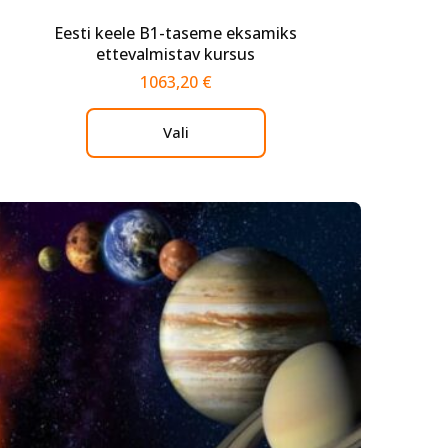
Eesti keele В1-taseme eksamiks
ettevalmistav kursus
1063,20
€
Vali