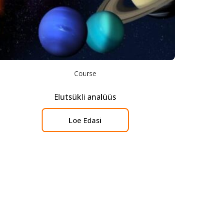
Course
Elutsükli analüüs
Loe Edasi