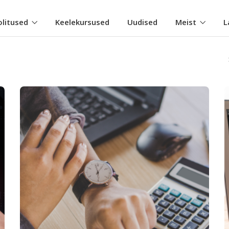
olitused
Keelekursused
Uudised
Meist
L