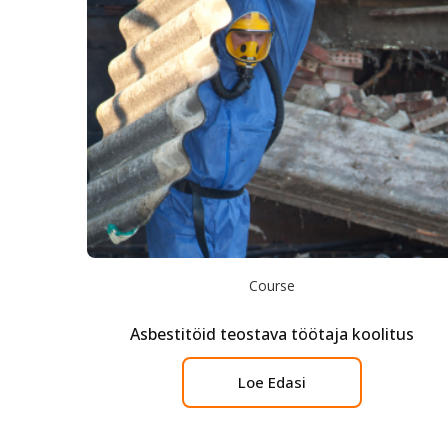
Course
Asbestitöid teostava töötaja koolitus
Loe Edasi