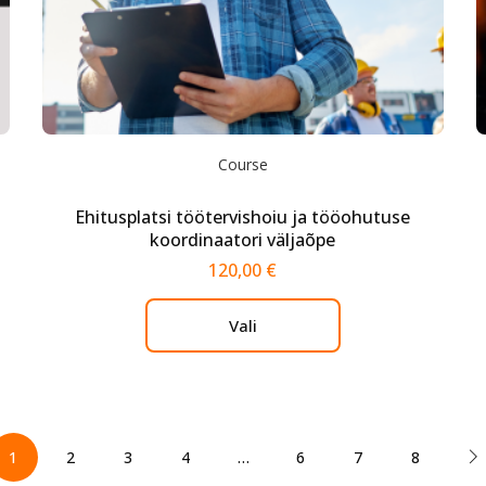
Course
Ehitusplatsi töötervishoiu ja tööohutuse
koordinaatori väljaõpe
120,00
€
Vali
1
2
3
4
…
6
7
8