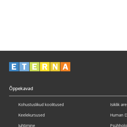
Õppekavad
Kohustuslikud koolitused
Isiklik ar
Keelekursused
Human D
Juhtimine
Psühholo