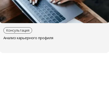
процветанию
Внедрить практические и эффективные методы для
увеличения показателей успеха работы коллектива
Рассмотреть вклад каждого члена команды в целое
Консультация
и раскрыть его возможные причины отсутствия
Анализ карьерного профиля
продуктивности и/или удовлетворенности
Как это происходит?
Вы выбираете Чтение, которое вас интересует. Если
вы не уверены в том, какое чтение вам нужно,
свяжитесь с нами и обсудим ваш запрос
Вы оплачиваете консультацию
Мы связываемся с вами и договариваемся о встрече.
Консультация проводится онлайн или вживую при
личной встрече
После консультации у вас остается ваша карта и