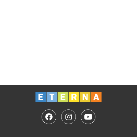
аудиозапись Чтения
Первым шагом и условием получения всех
остальных чтений, консультаций и обучения
является Базовое Чтение вашей карты
Остались вопросы? Свяжитесь с нами
+372 5263 216
|
koolitus@eterna.ee