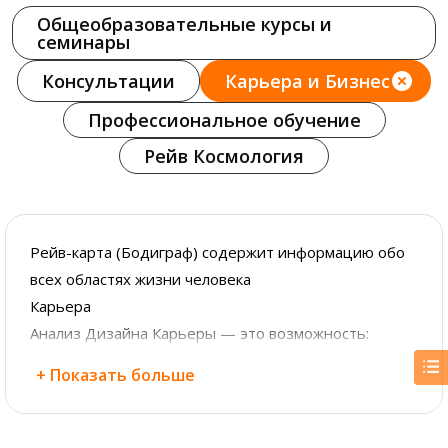
Общеобразовательные курсы и
семинары
Консультации
Карьера и Бизнес
Профессиональное обучение
Рейв Космология
Рейв-карта (Бодиграф) содержит информацию обо
всех областях жизни человека
Карьера
Анализ Дизайна Карьеры — это возможность:
+ Показать больше
Узнать и использовать свои уникальные дары и
таланты
Получать удовлетворение от работы и чувствовать