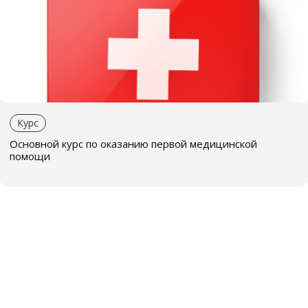
Наши преимущества
Программы проводят
опытные и
сертифицированные инструкторы
, готовые
поделиться своими знаниями
Мы проводим обучение в нашем центре или
выезжаем к вам на предприятие в любой город
Курс
Эстонии
Основной курс по оказанию первой медицинской
Обучение проводится на русском и эстонском
помощи
языках
После успешного завершения курса вы получите
именное удостоверение
Свяжитесь с нами, и мы предоставим Вам
специальное предложение
Запишитесь на курс первой помощи сегодня и
получите знания, которые могут спасти жизнь!