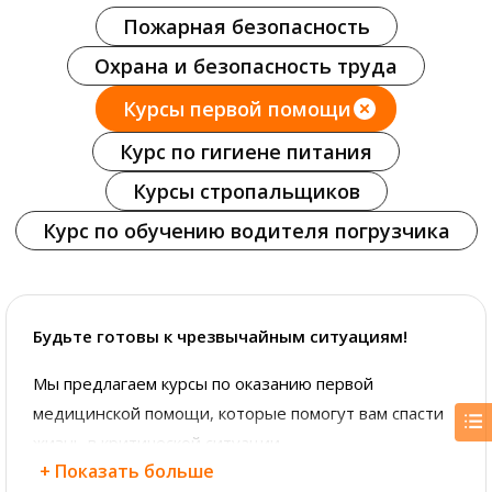
Пожарная безопасность
Охрана и безопасность труда
Курсы первой помощи
Курс по гигиене питания
Курсы стропальщиков
Курс по обучению водителя погрузчика
Будьте готовы к чрезвычайным ситуациям!
Мы предлагаем курсы по оказанию первой
медицинской помощи, которые помогут вам спасти
жизнь в критической ситуации.
+ Показать больше
Проводим обучение в Нарве, Йыхви, Таллинне и