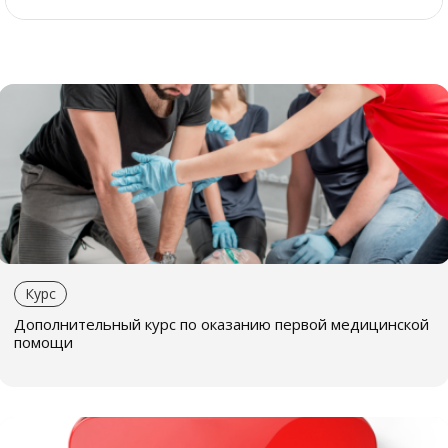
онлайн.
В рамках обучения
Вы научитесь
основам оказания первой
помощи
при различных травмах и состояниях, таких
как кровотечение, ожоги, переломы, остановка
сердца и др
Узнаете юридические аспекты
оказания первой
помощи
Познакомитесь со способами
профилактики
чрезвычайных ситуаций
Курс
Дополнительный курс по оказанию первой медицинской
По окончании
помощи
Вы будете знать, как правильно действовать в
случае ЧП
Вы сможете спасти жизнь себе и другим