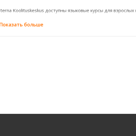
Eterna Koolituskeskus доступны языковые курсы для взрослых
глийский, финский и французский языки.
 Показать больше
ограммы разработаны для разных уровней подготовки — от
формация о содержании курсов и расписании представлена н
ожно ли начать обучение с нуля?
, обучение подходит как для начинающих, так и для тех, кто
ыком.
ред началом занятий проводится определение уровня знани
ограмму и формат обучения.
акие форматы обучения доступны