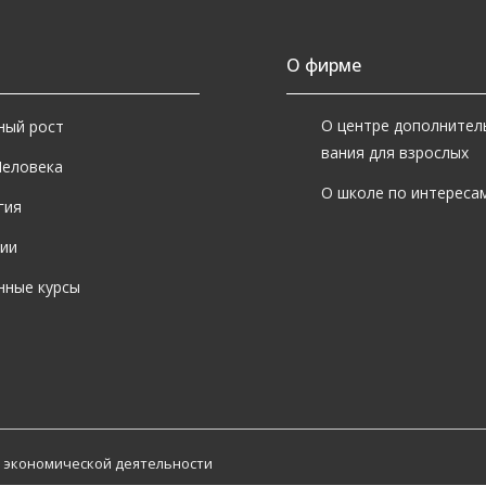
 предлагаем несколько форматов обучения: занятия в группа
нятия и онлайн-обучение.
О фирме
 можете выбрать формат в зависимости от ваших целей, гра
учения.
О центре дополнител
ный рост
вания для взрослых
Человека
акой формат обучения выбрать?
О школе по интересам
гия
ии
бор формата зависит от ваших целей, уровня подготовки и г
нные курсы
ни-группы подойдут тем, кто хочет больше разговорной пра
щения.
дивидуальные занятия подходят, если вам важен гибкий гра
тенсивный темп обучения с учётом ваших задач, например ра
 экономической деятельности
роводите ли вы подготовку к экза