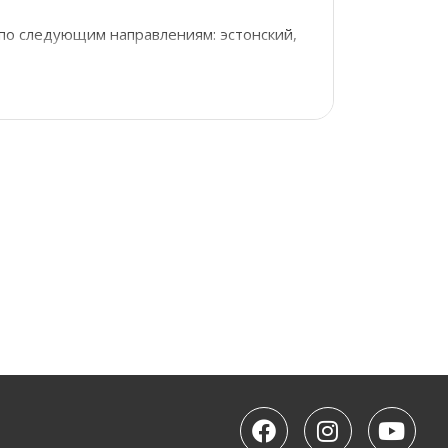
 по следующим направлениям: эстонский,
 начинающих до продвинутых. Подробная
а страницах каждого направления.
 хочет повысить свой уровень владения
й, чтобы подобрать оптимальную
?