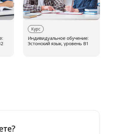
 живым и результативным.
 клиентов
вленного образца
, подтверждающее
Курс
е:
Индивидуальное обучение:
ьтативным, но и интересным, вовлекая
В2
Эстонский язык, уровень В1
веренности в общении.
itus@eterna.ee
ете?