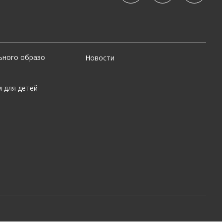
х и мини-группах, индивидуальные
фика и желаемой интенсивности
ьного образо
Новости
 для детей
рафика.
ктики и обучения в живом формате
фик, персональная программа и более
бота, экзамен или переезд.
менам по языку?