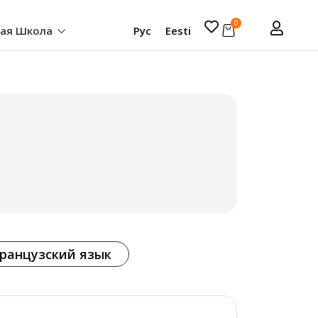
0
кая Школа
Рус
Eesti
ранцузский язык