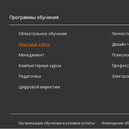
Мы
за
Программы обучения
Вы
об
Обязательное обучение
Личност
Языковые курсы
Дизайн 
К
Менеджмент
Психоло
Компьютерные курсы
Професс
Вы
Педагогика
Электро
Ми
Цифровой маркетинг
об
Ин
ин
Организация обучения и условия оплаты
Извещение об
П