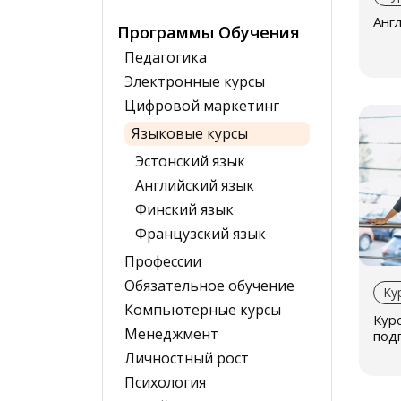
Англ
Ес
Программы Обучения
пр
Педагогика
Электронные курсы
За
Цифровой маркетинг
Фо
Языковые курсы
Вы
Эстонский язык
за
Английский язык
об
Финский язык
Французский язык
Об
Профессии
3 ч
Обязательное обучение
Ку
пр
Компьютерные курсы
Курс
ги
Менеджмент
подг
ма
Личностный рост
жи
Психология