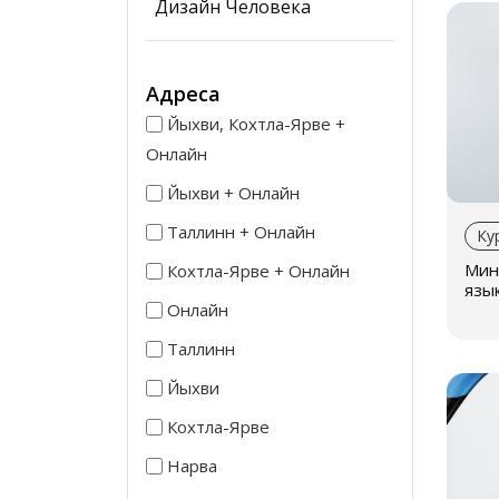
Дизайн Человека
Ин
По
Адреса
им
Йыхви, Кохтла-Ярве +
хо
Онлайн
пр
Йыхви + Онлайн
чу
Таллинн + Онлайн
Ку
Ра
Мини
Кохтла-Ярве + Онлайн
за
язык
по
Онлайн
экз
На
Таллинн
Уд
Йыхви
Ин
Кохтла-Ярве
ко
Нарва
Пр