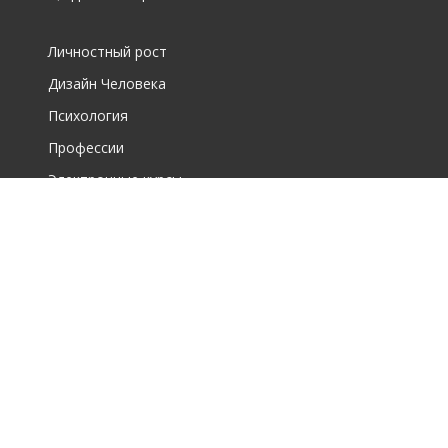
Личностный рост
Дизайн Человека
Психология
Профессии
Электронные курсы
О фирме
О центре дополнительного образования для взрослых
О школе по интересам для детей
Новости