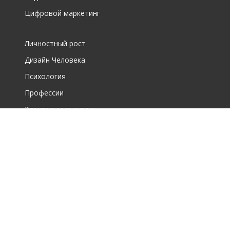
Цифровой маркетинг
Личностный рост
Дизайн Человека
Психология
Профессии
Электронные курсы
О фирме
О центре дополнительного образования для взрослых
О школе по интересам для детей
Новости