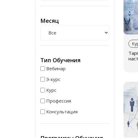
Месяц
Ку
Тарг
нас
Тип Обучения
и In
Вебинар
Э-курс
Курс
Профессия
Консультация