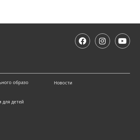
й сферой. Всё больше ценятся
выми инструментами, быстро обучаются
ю без предыдущего
воить новую профессию с нуля.
ютерных технологий, UX/UI-дизайна,
ьного образо
Новости
сновной акцент делается на практические
 для детей
ие для обучения?
акой сфере вы хотите развиваться дальше.
, педагогика или управление. Если