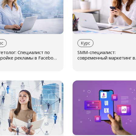
рс
Курс
етолог: Специалист по
SMM-специалист:
тройке рекламы в Facebook
современный маркетинг в
stagram
социальных сетях