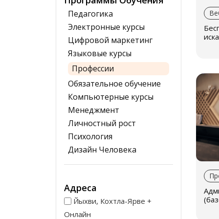
Программы Обучения
Педагогика
Ве
Электронные курсы
Бес
иска
Цифровой маркетинг
Языковые курсы
Профессии
Обязательное обучение
Компьютерные курсы
Менеджмент
Личностный рост
Психология
Дизайн Человека
Пр
Адреса
Адм
(баз
Йыхви, Кохтла-Ярве +
Онлайн