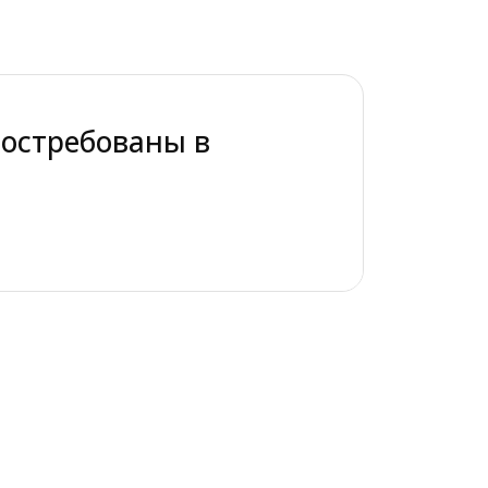
востребованы в
е современных цифровых технологий,
ами. Также растёт спрос на профессии,
 средой.
ны в ближайшие 10
ии, связанные с искусственным