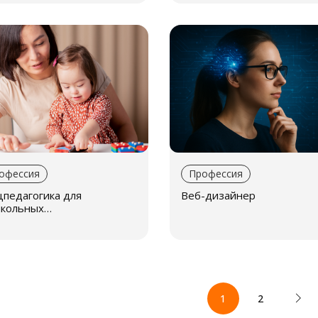
офессия
Профессия
цпедагогика для
Веб-дизайнер
кольных
азовательных
еждений
1
2