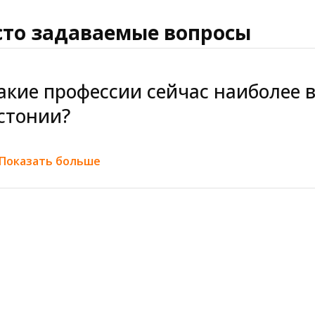
сто задаваемые вопросы
акие профессии сейчас наиболее 
стонии?
йчас в Эстонии особенно востребованы специалисты в сфер
 Показать больше
/UI-дизайна, искусственного интеллекта и управления проект
язанные с педагогикой, работой с детьми и образовательной
акие профессии будут востребова
ет?
ближайшие годы особенно перспективными останутся професс