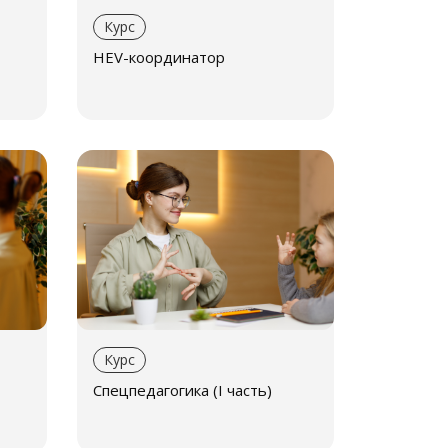
Курс
HEV-координатор
Курс
Спецпедагогика (I часть)