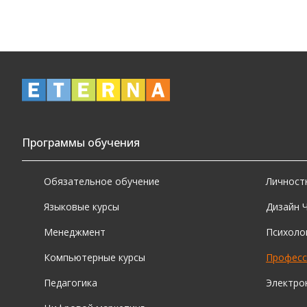
ин
сп
но
М
о
Программы обучения
Да
На
Обязательное обучение
Личност
пр
на
Языковые курсы
Дизайн 
Менеджмент
Психоло
К
Компьютерные курсы
Професс
Вы
Педагогика
Электро
Од