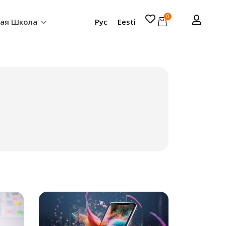
0
кая Школа
Рус
Eesti