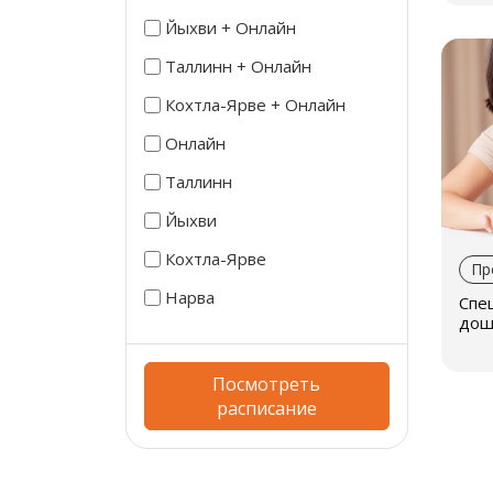
Йыхви + Онлайн
Таллинн + Онлайн
Кохтла-Ярве + Онлайн
Онлайн
Таллинн
Йыхви
Кохтла-Ярве
Пр
Нарва
Спе
дош
обр
учр
Посмотреть
расписание