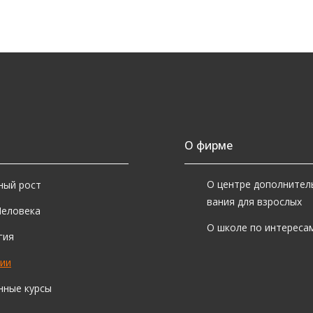
теллектом, digital-сферой, UX/UI, образованием и социально
ециалисты, которые умеют работать с современными цифро
вому и адаптируются к изменениям.
ожно ли освоить новую професси
пыта?
О фирме
, многие программы подходят для начинающих и помогают ос
пример, обучение можно начать в сфере современных компь
О центре дополнител
ный рост
оектного управления или менеджмента. Во время обучения о
вания для взрослых
выки и понимание рабочих процессов.
Человека
О школе по интересам
гия
ак выбрать подходящее направлен
ии
бор зависит от ваших интересов, сильных сторон и того, в к
нные курсы
ним ближе современные технологии, другим работа с людьми