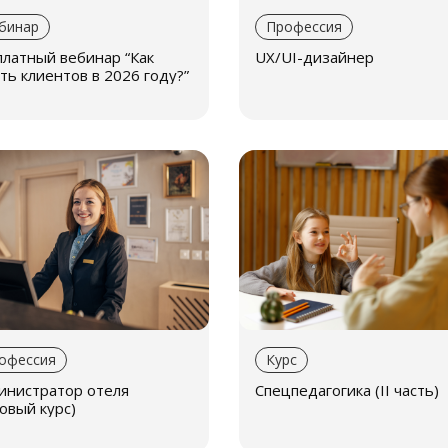
бинар
Профессия
платный вебинар “Как
UX/UI-дизайнер
ть клиентов в 2026 году?”
офессия
Курс
инистратор отеля
Спецпедагогика (II часть)
овый курс)