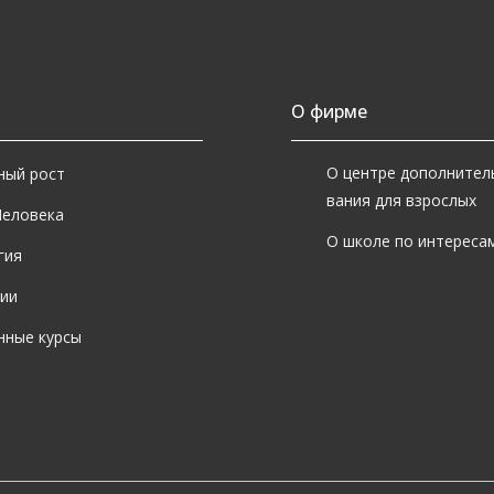
О фирме
О центре дополнител
ный рост
вания для взрослых
Человека
О школе по интересам
гия
ии
нные курсы