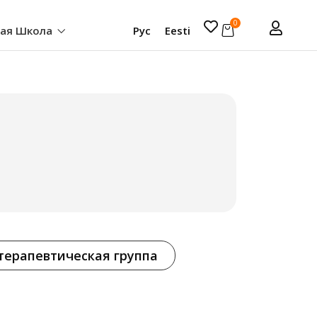
0
кая Школа
Рус
Eesti
терапевтическая группа