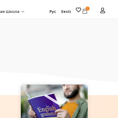
0
кая Школа
Рус
Eesti