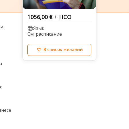
1056,00
€
+ НСО
 и
Язык
См. расписание
В список желаний
а
с
знесе