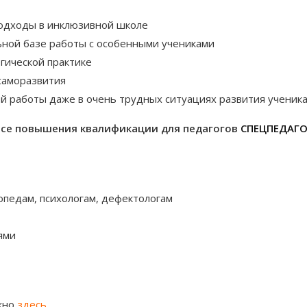
одходы в инклюзивной школе
ьной базе работы с особенными учениками
гической практике
саморазвития
й работы даже в очень трудных ситуациях развития ученик
рсе повышения квалификации для педагогов
СПЕЦПЕДАГ
опедам, психологам, дефектологам
ями
жно
здесь