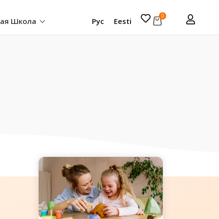
0
кая Школа
Рус
Eesti