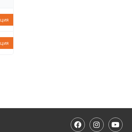
ация
ация