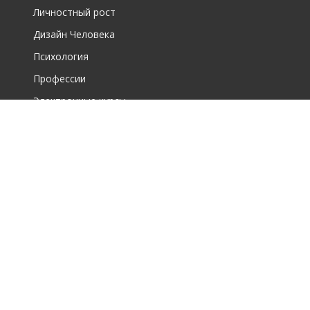
Личностный рост
Дизайн Человека
Психология
Профессии
Электронные курсы
О фирме
О центре дополнительного образования для взрослых
О школе по интересам для детей
Новости