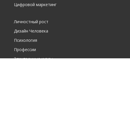
Цифровой маркетинг
Личностный рост
Дизайн Человека
Психология
Профессии
Электронные курсы
О фирме
О центре дополнительного образования для взрослых
О школе по интересам для детей
Новости