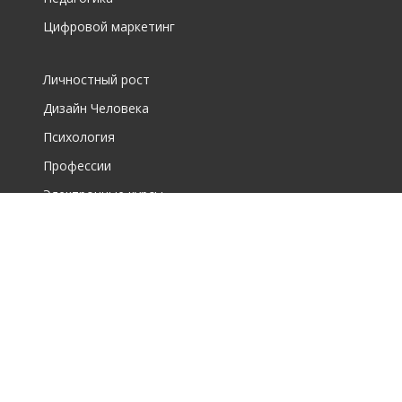
Цифровой маркетинг
Личностный рост
Дизайн Человека
Психология
Профессии
Электронные курсы
О фирме
О центре дополнительного образования для взрослых
О школе по интересам для детей
Новости