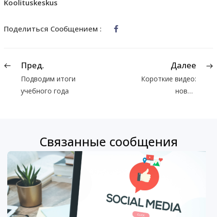
Koolituskeskus
Поделиться Сообщением :
Пред.
Далее
Подводим итоги
Короткие видео:
учебного года
новый
инструмент
продвижения
бизнеса в
Связанные сообщения
социальных
сетях