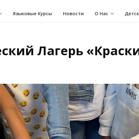
Языковые Курсы
Новости
О Нас
Детс
ский Лагерь «Краск