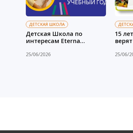
ДЕТСКАЯ ШКОЛА
ДЕТСК
Детская Школа по
15 ле
интересам Eterna
верят
объявляет набор на
новый 2026-2027 учебный
25/06/2026
25/06/2
год