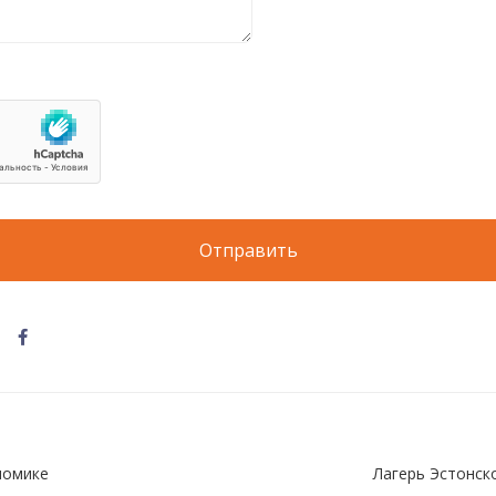
номике
Лагерь Эстонск