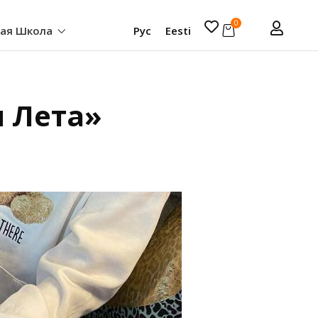
0
кая Школа
Рус
Eesti
и Лета»